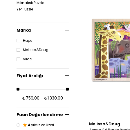
Mıknatıslı Puzzle
Yer Puzzle
Marka
Hape
Melissa&Doug
Vilac
Fiyat Aralığı
₺759,00 - ₺1.330,00
Puan Değerlendirme
Melissa&Doug
4 yıldız ve üzeri
Ahşap 24 Parça Yapbo