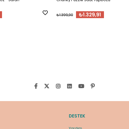
₺1.329,91
₺1.399,90
DESTEK
Yardım