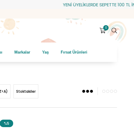
YENİ ÜYELİKLERDE SEPETTE 100 TL İNDİ
0
sı
Markalar
Yaş
Fırsat Ürünleri
Z<A)
Stoktakiler
%5