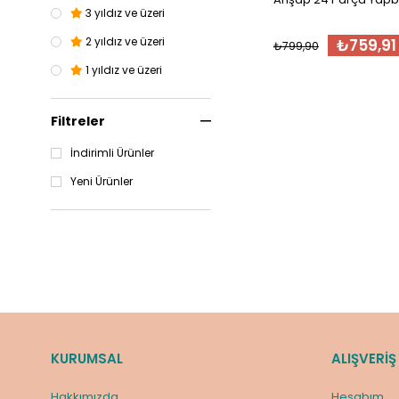
3 yıldız ve üzeri
2 yıldız ve üzeri
₺759,91
₺799,90
1 yıldız ve üzeri
Filtreler
İndirimli Ürünler
Yeni Ürünler
KURUMSAL
ALIŞVERİŞ
Hakkımızda
Hesabım