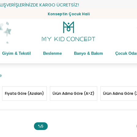
ŞVERİŞLERİNİZDE KARGO ÜCRETSİZ!
Konseptin Çocuk Hali
Giyim & Tekstil
Beslenme
Banyo & Bakım
Çocuk Oda
e
Fiyata Göre (Azalan)
Ürün Adına Göre (A>Z)
Ürün Adına Göre (
%5