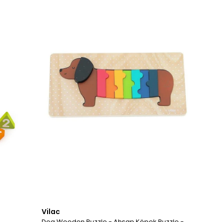
Vilac
Dog Wooden Puzzle - Ahşap Köpek Puzzle -