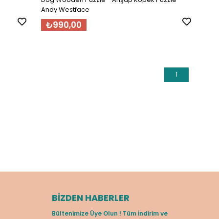
Andy Westface
₺990,00
1
BIZDEN HABERLER
Bültenimize Üye Olun ! Tüm İndirim ve