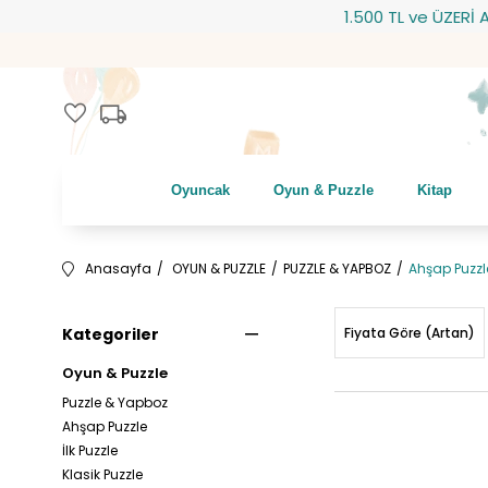
1.500 TL ve ÜZERİ ALI
local_shipping
favorite
Oyuncak
Oyun & Puzzle
Kitap
Anasayfa
OYUN & PUZZLE
PUZZLE & YAPBOZ
Ahşap Puzzl
Kategoriler
Fiyata Göre (Artan)
Oyun & Puzzle
Puzzle & Yapboz
Ahşap Puzzle
İlk Puzzle
Klasik Puzzle