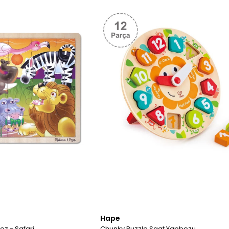
Hape
z - Safari
Chunky Puzzle Saat Yapbozu