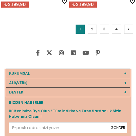
₺2.199,90
₺2.199,90
1
2
3
4
>
KURUMSAL
ALIŞVERİŞ
DESTEK
BIZDEN HABERLER
Bültenimize Üye Olun ! Tüm İndirim ve Fırsatlardan İlk Sizin
Haberiniz Olsun !
GÖNDER