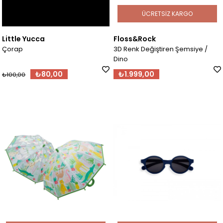
ÜCRETSIZ KARGO
Little Yucca
Floss&Rock
Çorap
3D Renk Değiştiren Şemsiye /
Dino
₺80,00
₺1.999,00
₺100,00