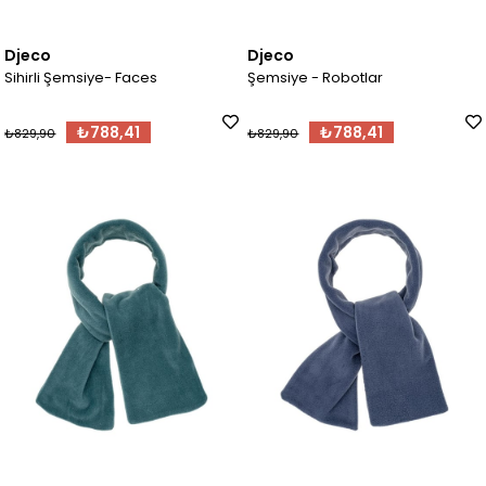
Djeco
Djeco
Sihirli Şemsiye- Faces
Şemsiye - Robotlar
₺788,41
₺788,41
₺829,90
₺829,90