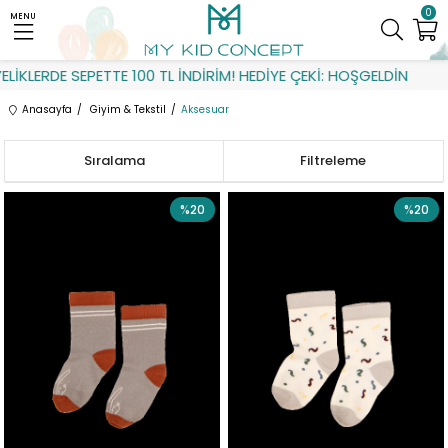
0
MENU
ERDE SEPETTE 100 TL İNDİRİM! HEDİYE ÇEKİ: HOŞGELDİN
Anasayfa
Giyim & Tekstil
Aksesuar
Sıralama
Filtreleme
%20
%20