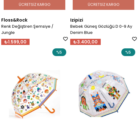
ÜCRETSIZ KARGO
ÜCRETSIZ KARGO
Floss&Rock
Izipizi
Renk Değiştiren Şemsiye /
Bebek Güneş Gözlüğü D 0-9 Ay
Jungle
Denim Blue
₺1.599,00
₺3.400,00
%5
%5