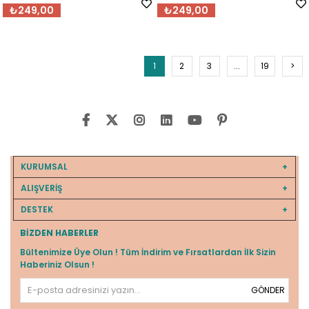
₺249,00
₺249,00
1
2
3
...
19
>
KURUMSAL
ALIŞVERİŞ
DESTEK
BIZDEN HABERLER
Bültenimize Üye Olun ! Tüm İndirim ve Fırsatlardan İlk Sizin
Haberiniz Olsun !
GÖNDER