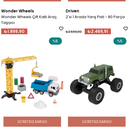
Wonder Wheels
Driven
Wonder Wheels Çift Katlı Araç
2'si 1 Arada Yarış Pisti - 80 Parça
Taşıyıcı
₺1.899,90
₺2.469,91
₺2.599,90
%5
%5
ÜCRETSIZ KARGO
ÜCRETSIZ KARGO