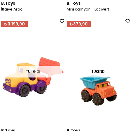
B.Toys
B.Toys
İtfaiye Aracı
Mini Kamyon - Lacivert
₺3.199,90
₺379,90
TÜKENDI
TÜKENDI
B.Toys
B.Toys