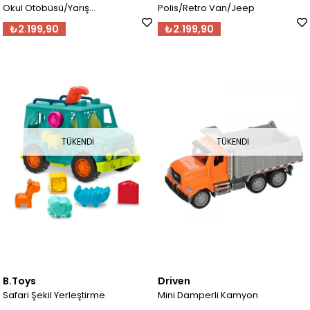
Okul Otobüsü/Yarış
Polis/Retro Van/Jeep
Arabası/Polis
₺2.199,90
₺2.199,90
TÜKENDI
TÜKENDI
B.Toys
Driven
Safari Şekil Yerleştirme
Mini Damperli Kamyon