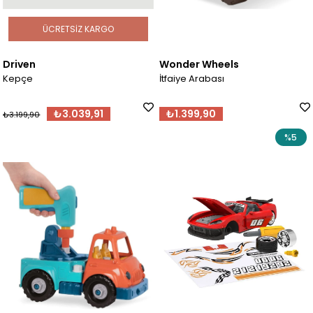
ÜCRETSIZ KARGO
Driven
Wonder Wheels
Kepçe
İtfaiye Arabası
₺3.039,91
₺1.399,90
₺3.199,90
%5