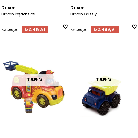
Driven
Driven
Driven İnşaat Seti
Driven Grizzly
₺3.419,91
₺2.469,91
₺3.599,90
₺2.599,90
TÜKENDI
TÜKENDI