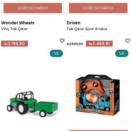
ÜCRETSIZ KARGO
ÜCRETSIZ KARGO
Wonder Wheels
Driven
Vinç Tak Çıkar
Tak Çıkar Spor Araba
₺2.199,90
₺2.469,91
₺2.599,90
%5
%5