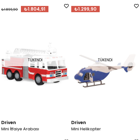
₺1.804,91
₺1.299,90
₺1.899,90
TÜKENDI
TÜKENDI
Driven
Driven
Mini İtfaiye Arabası
Mini Helikopter