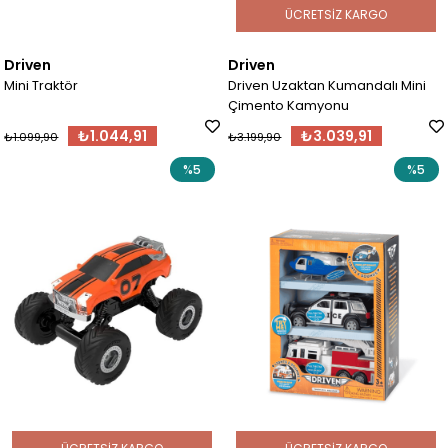
ÜCRETSIZ KARGO
Driven
Driven
Mini Traktör
Driven Uzaktan Kumandalı Mini
Çimento Kamyonu
₺1.044,91
₺3.039,91
₺1.099,90
₺3.199,90
%5
%5