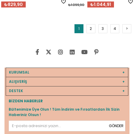
₺829,90
₺1.044,91
₺1.099,90
1
2
3
4
>
KURUMSAL
ALIŞVERİŞ
DESTEK
BIZDEN HABERLER
Bültenimize Üye Olun ! Tüm İndirim ve Fırsatlardan İlk Sizin
Haberiniz Olsun !
GÖNDER