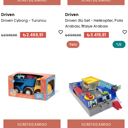
ÜCRETSIZ KARGO
ÜCRETSIZ KARGO
Driven
Driven
Driven Cyborg - Turuncu
Driven 3lü Set - Helikopter, Polis
Arabası, İtfaiye Arabası
₺2.469,91
₺3.419,91
₺2.599,90
₺3.599,90
Yeni
%5
Ürün
ÜCRETSIZ KARGO
ÜCRETSIZ KARGO