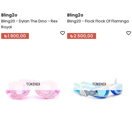
Bling2o
Bling2o
Bling20 - Dylan The Dıno - Rex
Blıng20 - Flock Flock Of Flamıngo
Royal
₺1.900,00
₺2.500,00
TÜKENDI
TÜKENDI