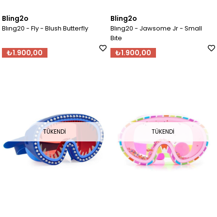
Bling2o
Bling2o
Blıng20 - Fly - Blush Butterfly
Blıng20 - Jawsome Jr - Small
Bıte
₺1.900,00
₺1.900,00
TÜKENDI
TÜKENDI