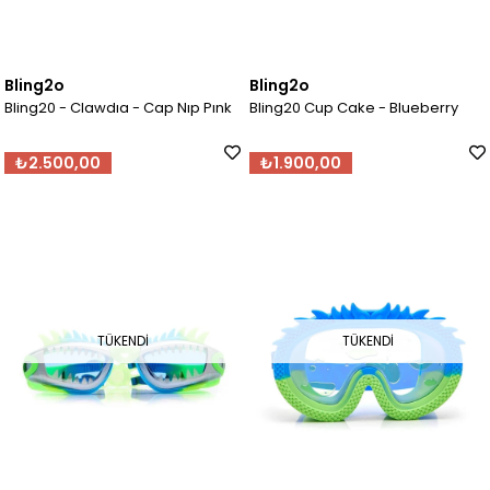
Bling2o
Bling2o
Bling20 - Clawdıa - Cap Nıp Pınk
Bling20 Cup Cake - Blueberry
₺2.500,00
₺1.900,00
TÜKENDI
TÜKENDI