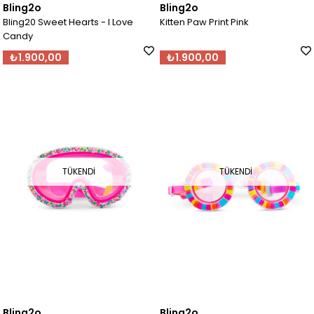
Bling2o
Bling2o
Bling20 Sweet Hearts - I Love
Kitten Paw Print Pink
Candy
₺1.900,00
₺1.900,00
TÜKENDI
TÜKENDI
Bling2o
Bling2o