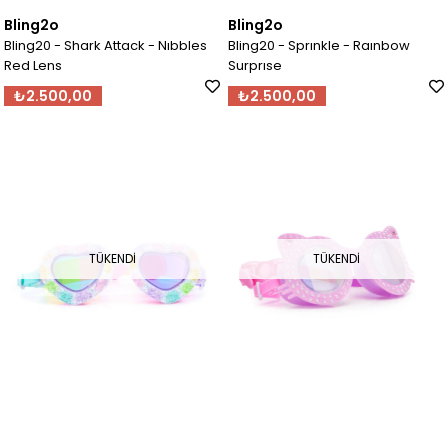
Bling2o
Bling2o
Bling20 - Shark Attack - Nıbbles
Bling20 - Sprınkle - Raınbow
Red Lens
Surprıse
₺2.500,00
₺2.500,00
TÜKENDI
TÜKENDI