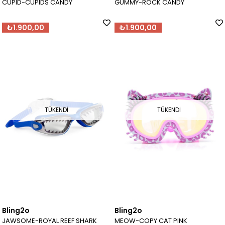
CUPID-CUPIDS CANDY
GUMMY-ROCK CANDY
₺1.900,00
₺1.900,00
TÜKENDI
TÜKENDI
Bling2o
Bling2o
JAWSOME-ROYAL REEF SHARK
MEOW-COPY CAT PINK