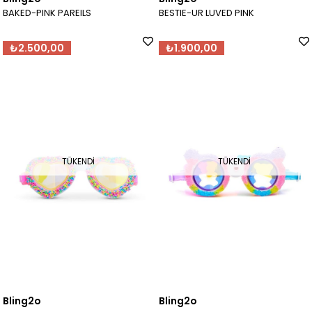
BAKED-PINK PAREILS
BESTIE-UR LUVED PINK
₺2.500,00
₺1.900,00
TÜKENDI
TÜKENDI
Bling2o
Bling2o