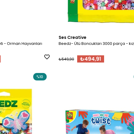
Ses Creative
ti - Orman Hayvanları
Beedz- Ütü Boncukları 3000 parça - kızl
₺494,91
₺549,90
%10