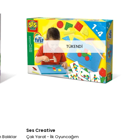
TÜKENDI
Ses Creative
 Balıklar
Çak Yarat - İlk Oyuncağım