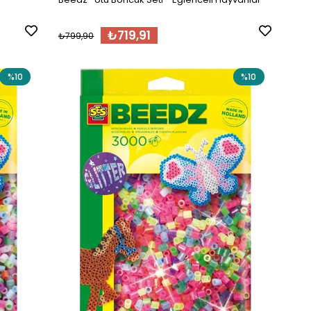
₺719,91
₺799,90
%10
%10