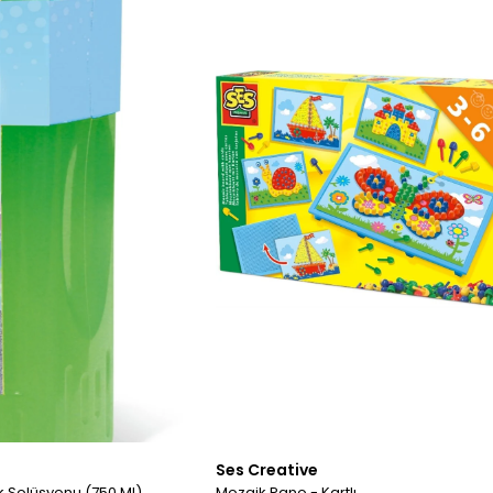
Ses Creative
 Solüsyonu (750 Ml)
Mozaik Pano - Kartlı