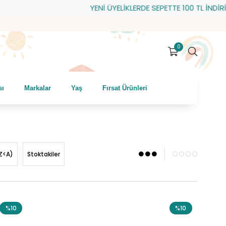
YENİ ÜYELİKLERDE SEPETTE 100 TL İNDİRİM! HEDİYE ÇE
0
sı
Markalar
Yaş
Fırsat Ürünleri
Z<A)
Stoktakiler
%10
%10