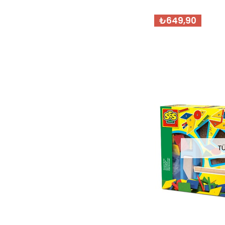
₺649,90
T