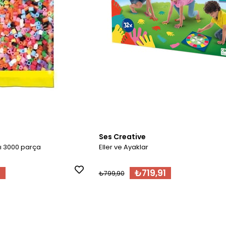
Ses Creative
ı 3000 parça
Eller ve Ayaklar
1
₺719,91
₺799,90