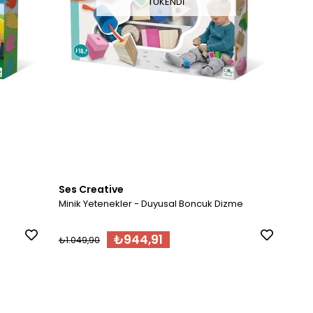
TÜKENDI
Ses Creative
Minik Yetenekler - Duyusal Boncuk Dizme
₺944,91
₺1.049,90