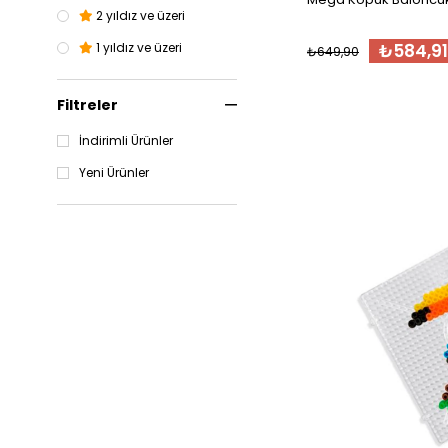
2 yıldız ve üzeri
Eğitici Oyunlar
₺584,91
1 yıldız ve üzeri
₺649,90
5 Yaş ve Üzeri
4 Yaş ve Üzeri
Filtreler
Banyo Oyuncakları
İndirimli Ürünler
3 Yaş ve Üzeri
Yeni Ürünler
TÜM ÜRÜNLER
Banyo Oyuncakları
Yaş
Giyim & Tekstil
Oyuncak
Oyun & Puzzle
Oyun Setleri
0-12 Ay