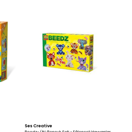
Ses Creative
Beedz- Ütü Boncuk Seti - Eğlenceli Hayvanlar