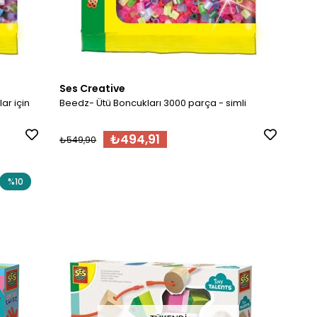
Ses Creative
ar için
Beedz- Ütü Boncukları 3000 parça - simli
₺494,91
₺549,90
%10