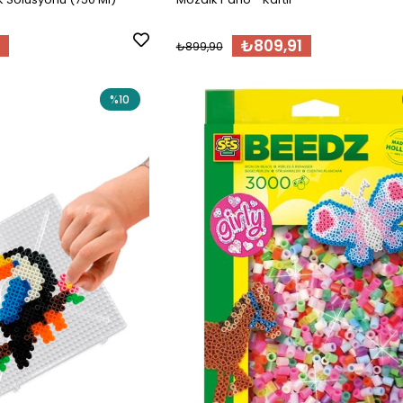
₺809,91
₺899,90
%10