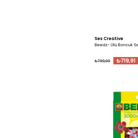
Ses Creative
Beedz- Ütü Boncuk Se
₺719,91
₺799,90