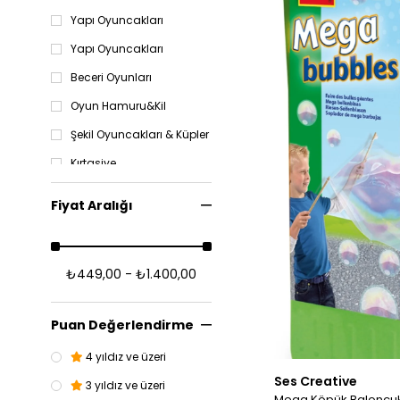
Yapı Oyuncakları
Yapı Oyuncakları
Beceri Oyunları
Oyun Hamuru&Kil
Şekil Oyuncakları & Küpler
Kırtasiye
En Yeni
Fiyat Aralığı
8 Yaş ve Üzeri
7 Yaş ve Üzeri
₺449,00 - ₺1.400,00
Kutu Oyunları
6 Yaş ve Üzeri
Puan Değerlendirme
Aktivite Oyuncakları
4 yıldız ve üzeri
Aksesuar
Ses Creative
3 yıldız ve üzeri
Ahşap Oyuncaklar
Mega Köpük Baloncuk