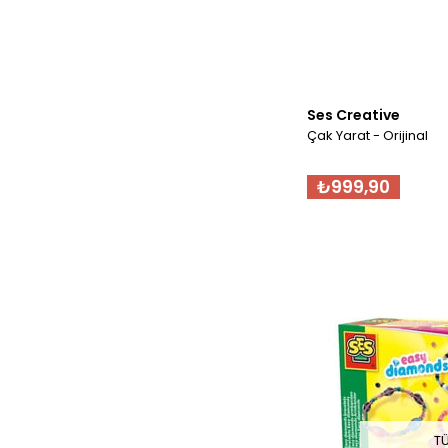
Ses Creative
Çak Yarat - Orijinal
₺999,90
T