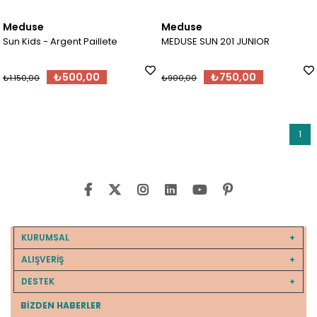
Meduse
Meduse
Sun Kids - Argent Paillete
MEDUSE SUN 201 JUNIOR
₺500,00
₺750,00
₺1.150,00
₺900,00
1
KURUMSAL
ALIŞVERİŞ
DESTEK
BIZDEN HABERLER