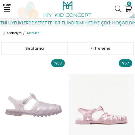
0
MENU
İ ÜYELİKLERDE SEPETTE 100 TL İNDİRİM! HEDİYE ÇEKİ: HOŞGELDİN
Anasayfa
Meduse
Sıralama
Filtreleme
%53
%57