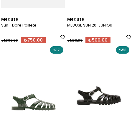
Meduse
Meduse
Sun - Dore Paillete
MEDUSE SUN 201 JUNIOR
₺750,00
₺500,00
₺1.600,00
₺1.150,00
%17
%53