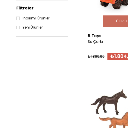
Filtreler
İndirimli Ürünler
ÜCRET
Yeni Ürünler
B.Toys
Su Çarkı
₺1.804,
₺1.899,90