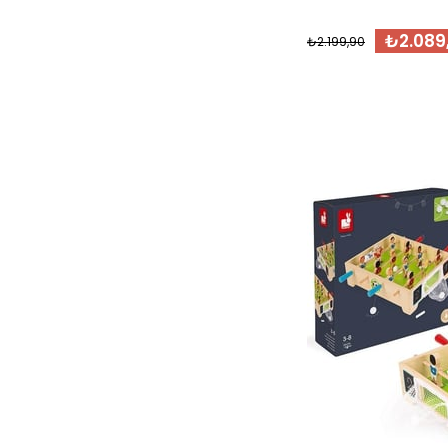
₺2.089
₺2.199,90