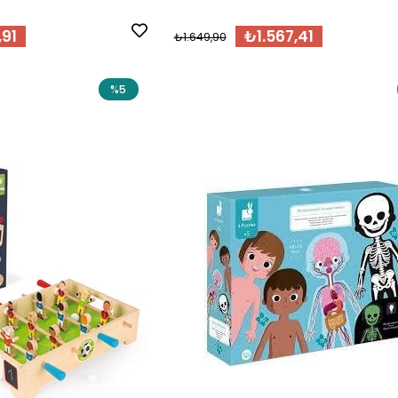
,91
₺1.567,41
₺1.649,90
%5