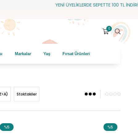
YENİ ÜYELİKLERDE SEPETTE 100 TL İNDİRİM! HEDİYE 
0
sı
Markalar
Yaş
Fırsat Ürünleri
Z<A)
Stoktakiler
%5
%5