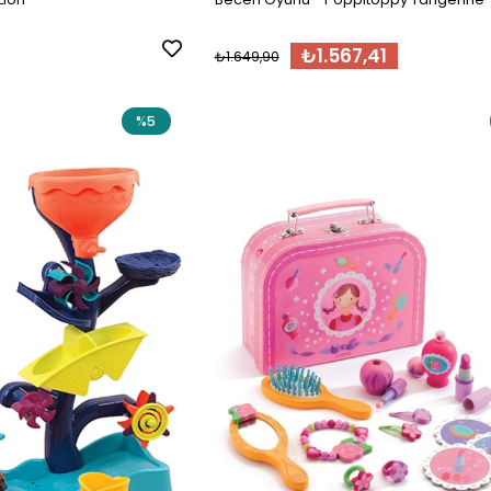
₺1.567,41
₺1.649,90
%5