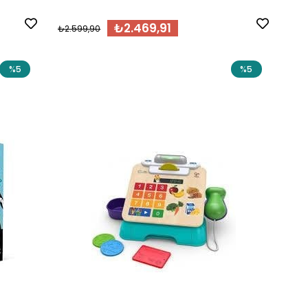
₺2.469,91
₺2.599,90
%5
%5