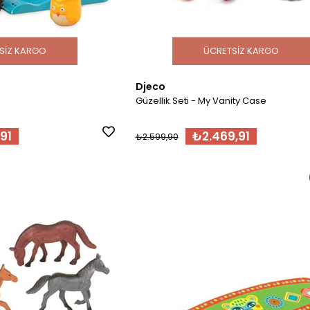
SIZ KARGO
ÜCRETSIZ KARGO
Djeco
Güzellik Seti - My Vanity Case
91
₺2.469,91
₺2.599,90