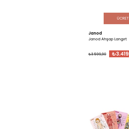
ÜCRET
Janod
Janod Ahşap Langırt
₺3.419
₺3.599,90