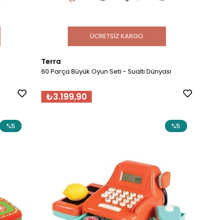
ÜCRETSIZ KARGO
Terra
60 Parça Büyük Oyun Seti - Sualtı Dünyası
₺3.199,90
%5
%5