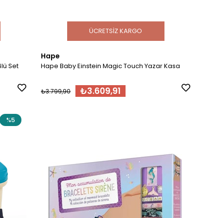
ÜCRETSIZ KARGO
Hape
lü Set
Hape Baby Einstein Magic Touch Yazar Kasa
₺3.609,91
₺3.799,90
%5