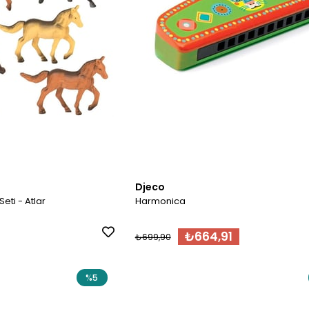
Djeco
eti - Atlar
Harmonica
₺664,91
₺699,90
%5