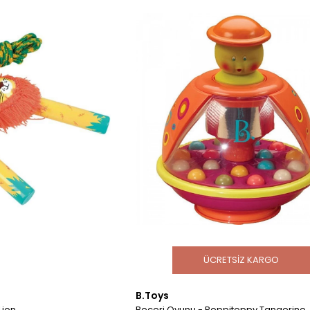
ÜCRETSIZ KARGO
B.Toys
Lion
Beceri Oyunu - Poppitoppy Tangerine