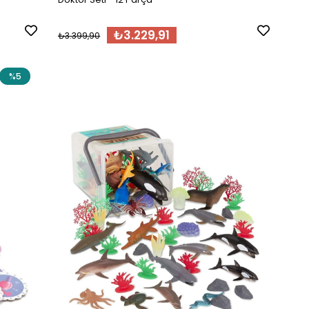
₺3.229,91
₺3.399,90
%5