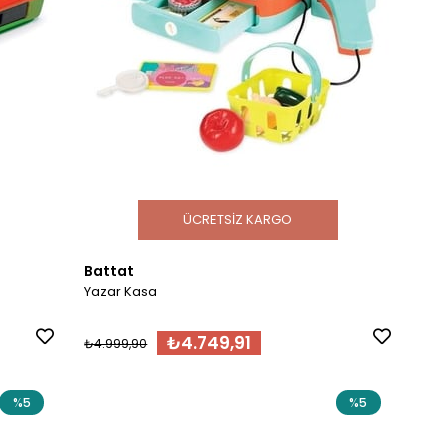
ÜCRETSIZ KARGO
Battat
Yazar Kasa
₺4.749,91
₺4.999,90
%5
%5