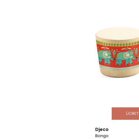
ÜCRET
Djeco
Bongo