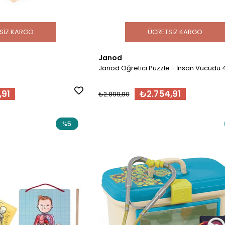
SIZ KARGO
ÜCRETSIZ KARGO
Janod
Janod Öğretici Puzzle - İnsan Vücüdü 4
,91
₺2.754,91
₺2.899,90
%5