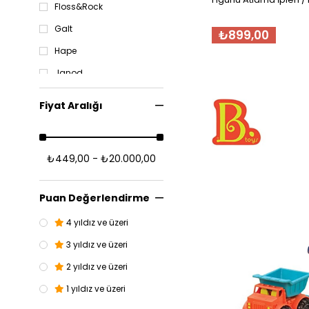
Mutfak Oyuncakları
Floss&Rock
Peluş Oyuncak
Galt
Taşıtlar & Garajlar
₺899,00
Oyuncak Bebek &
Hape
Aksesuar
Bebek Evi & Aksesuar
Janod
Kum & Deniz Oyuncakları
Le Toy Van
Fiyat Aralığı
Magna Tiles
Munchkin
₺449,00 - ₺20.000,00
Play Circle
Ses Creative
Puan Değerlendirme
Terra
4 yıldız ve üzeri
Tiger Tribe
3 yıldız ve üzeri
Wonder Wheels
2 yıldız ve üzeri
1 yıldız ve üzeri