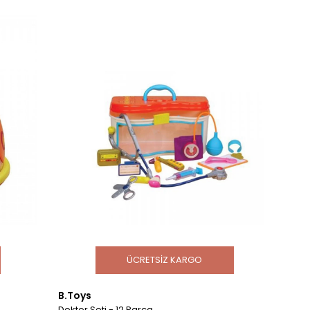
ÜCRETSIZ KARGO
B.Toys
Doktor Seti - 12 Parça