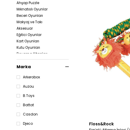
Ahşap Puzzle
Mıknatıslı Oyunlar
Beceri Oyunları
Makyaj ve Takı
Aksesuar
Eğitici Oyunlar
Kart Oyunları
Kutu Oyunları
Boyama Kitapları
Aktivite Kitapları
Marka
Fotoğraf Makinesi
Bardak
Arkerobox
Saklama & Düzenleme
Puzzle & Yapboz
Auzou
Sesli Oyuncaklar
B.Toys
Kırtasiye
Bebek Oyuncakları
Battat
Aktivite Oyuncakları
Casdon
Ahşap Oyuncaklar
Floss&Rock
Djeco
Banyo Oyuncakları
Figürlü Atlama İpleri / 