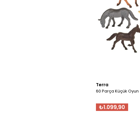
Terra
60 Parça Küçük Oyun S
₺1.099,90