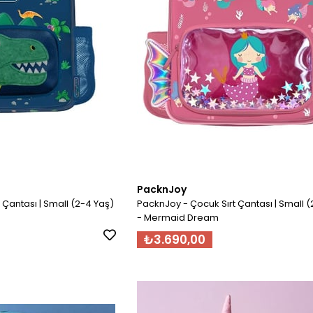
PacknJoy
 Çantası | Small (2-4 Yaş)
PacknJoy - Çocuk Sırt Çantası | Small (
- Mermaid Dream
₺3.690,00