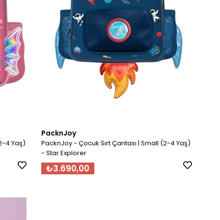
PacknJoy
2-4 Yaş)
PacknJoy - Çocuk Sırt Çantası | Small (2-4 Yaş)
- Star Explorer
₺3.690,00