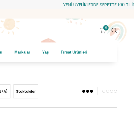
YENİ ÜYELİKLERDE SEPETTE 100 TL İNDİRİM! H
0
sı
Markalar
Yaş
Fırsat Ürünleri
Z<A)
Stoktakiler