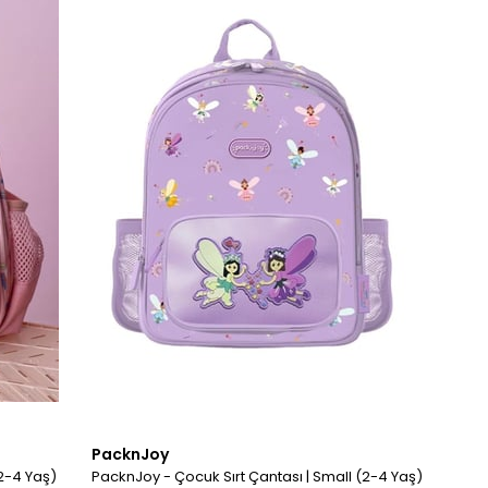
PacknJoy
2-4 Yaş)
PacknJoy - Çocuk Sırt Çantası | Small (2-4 Yaş)