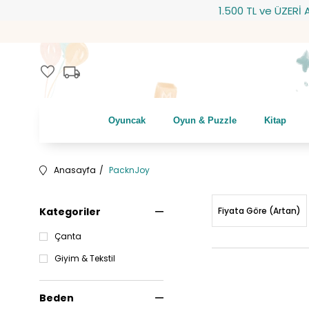
1.500 TL ve ÜZERİ ALIŞVERİŞ
local_shipping
favorite
Oyuncak
Oyun & Puzzle
Kitap
Anasayfa
PacknJoy
Kategoriler
Fiyata Göre (Artan)
Çanta
Giyim & Tekstil
Beden