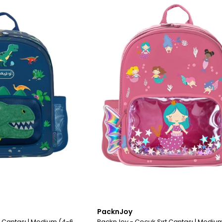
PacknJoy
t Çantası | Medium (4-6
PacknJoy - Çocuk Sırt Çantası | Mediu