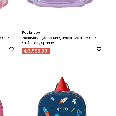
PacknJoy
m (4-6
PacknJoy - Çocuk Sırt Çantası | Medium (4-6
Yaş) - Fairy Sparkle
₺3.990,00