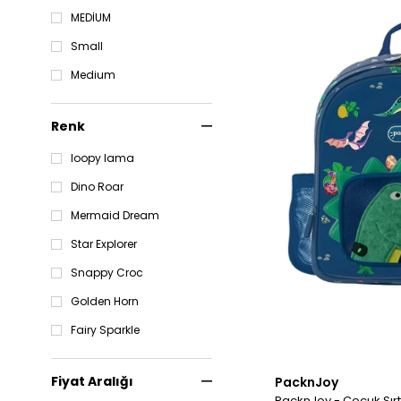
MEDİUM
Small
Medium
Renk
loopy lama
Dino Roar
Mermaid Dream
Star Explorer
Snappy Croc
Golden Horn
Fairy Sparkle
Fiyat Aralığı
PacknJoy
PacknJoy - Çocuk Sır