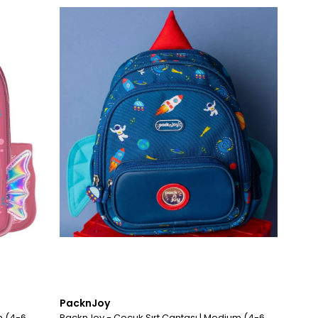
PacknJoy
m (4-6
PacknJoy - Çocuk Sırt Çantası | Medium (4-6