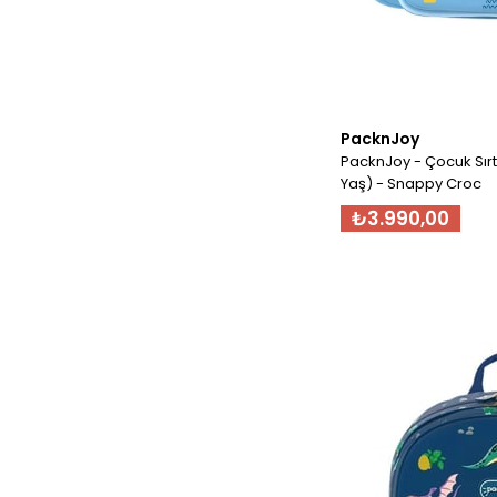
PacknJoy
PacknJoy - Çocuk Sır
Yaş) - Snappy Croc
₺3.990,00