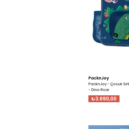
PacknJoy
PacknJoy - Çocuk Sırt
- Dino Roar
₺3.690,00