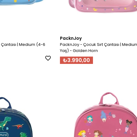
PacknJoy
t Çantası | Medium (4-6
PacknJoy - Çocuk Sırt Çantası | Mediu
Yaş) - Golden Horn
₺3.990,00