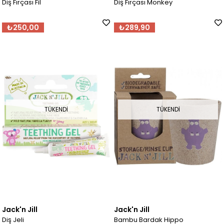
Diş Fırçası Fil
Diş Fırçası Monkey
₺250,00
₺289,90
TÜKENDI
TÜKENDI
Jack'n Jill
Jack'n Jill
Diş Jeli
Bambu Bardak Hippo