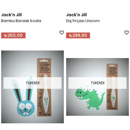
Jack'n Jill
Jack'n Jill
Bambu Bardak Koala
Diş Fırçası Unicorn
₺250,00
₺289,90
TÜKENDI
TÜKENDI