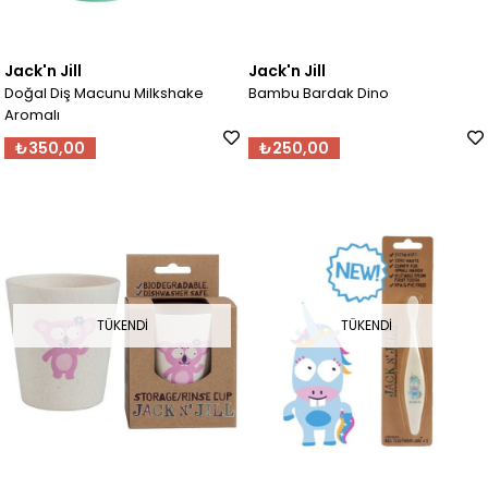
Jack'n Jill
Jack'n Jill
Doğal Diş Macunu Milkshake
Bambu Bardak Dino
Aromalı
₺350,00
₺250,00
TÜKENDI
TÜKENDI