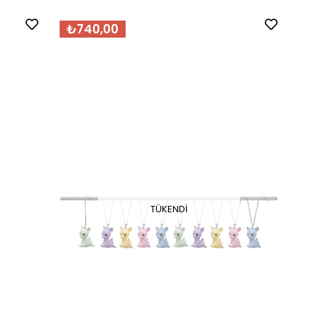
₺740,00
TÜKENDI