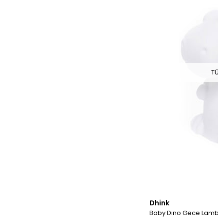
T
Dhink
Baby Dino Gece Lamb