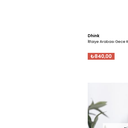
Dhink
İtfaiye Arabası Gece K
₺840,00