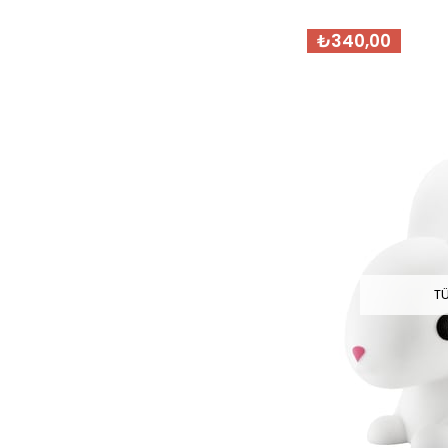
₺340,00
T