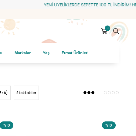
YENİ ÜYELİKLERDE SEPETTE 100 TL İNDİRİM! HEDİYE ÇEKİ
0
sı
Markalar
Yaş
Fırsat Ürünleri
Z<A)
Stoktakiler
%10
%10