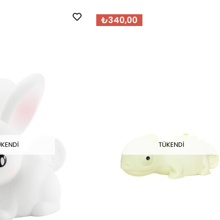
₺340,00
ÜKENDI
TÜKENDI