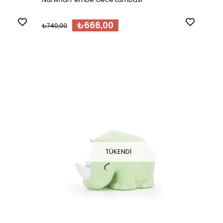
₺666,00
₺740,00
TÜKENDI