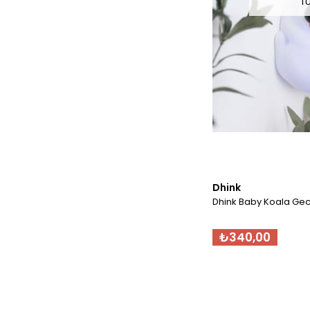
T
Dhink
Dhink Baby Koala Ge
₺340,00