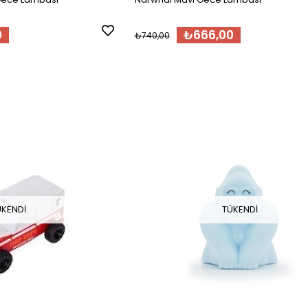
0
₺666,00
₺740,00
ÜKENDI
TÜKENDI