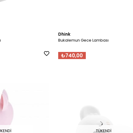
Dhink
ı
Bukalemun Gece Lambası
₺740,00
ÜKENDI
TÜKENDI