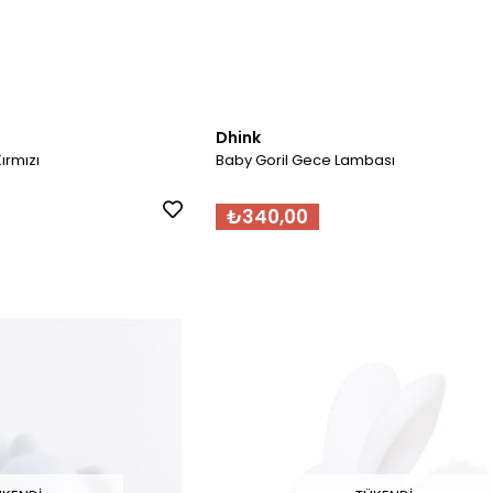
Dhink
ırmızı
Baby Goril Gece Lambası
₺340,00