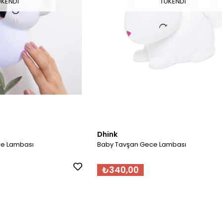
ÜKENDI
TÜKENDI
Dhink
ce Lambası
Baby Tavşan Gece Lambası
₺340,00