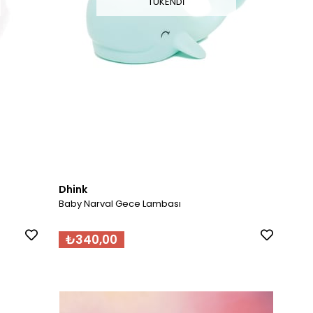
TÜKENDI
Dhink
Baby Narval Gece Lambası
₺340,00