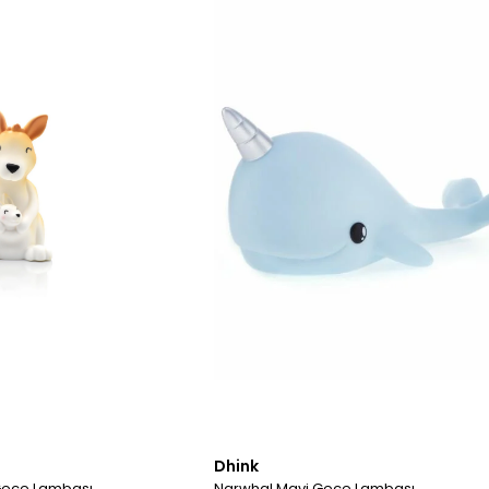
Dhink
Gece Lambası
Narwhal Mavi Gece Lambası