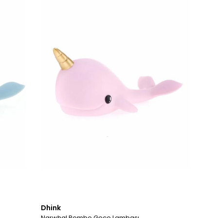
Dhink
Narwhal Pembe Gece Lambası