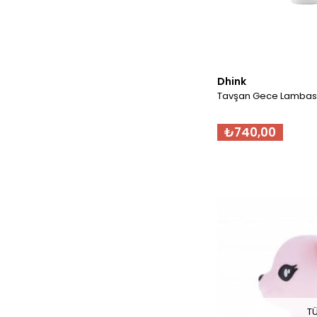
Dhink
Tavşan Gece Lambas
₺740,00
T