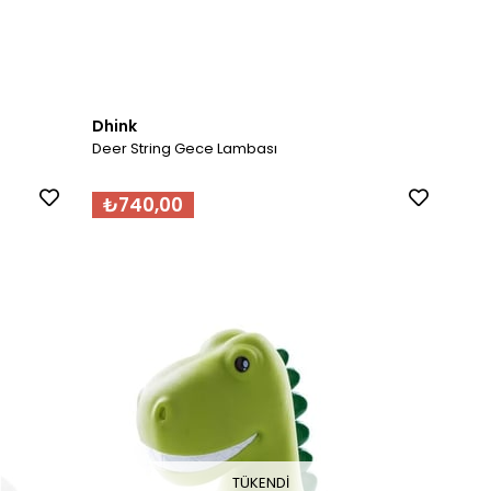
Dhink
Deer String Gece Lambası
₺740,00
TÜKENDI