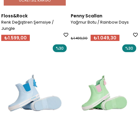
ÜCRETSIZ KARGO
Floss&Rock
Penny Scallan
Renk Değiştiren Şemsiye /
Yağmur Botu / Rainbow Days
Jungle
₺1.599,00
₺1.049,30
₺1.499,00
%30
%30