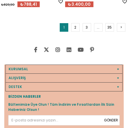
₺788,41
₺3.400,00
₺829,90
1
2
3
...
35
>
KURUMSAL
ALIŞVERİŞ
DESTEK
BIZDEN HABERLER
Bültenimize Üye Olun ! Tüm İndirim ve Fırsatlardan İlk Sizin
Haberiniz Olsun !
GÖNDER