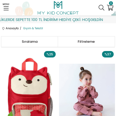
0
MENU
E SEPETTE 100 TL İNDİRİM! HEDİYE ÇEKİ: HOŞGELDİN
Anasayfa
Giyim & Tekstil
Sıralama
Filtreleme
%25
%37