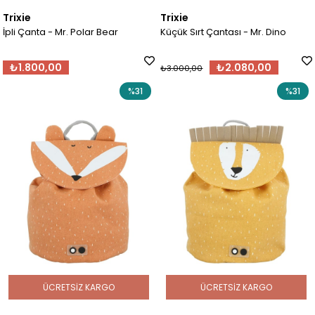
Trixie
Trixie
İpli Çanta - Mr. Polar Bear
Küçük Sırt Çantası - Mr. Dino
₺1.800,00
₺2.080,00
₺3.000,00
%31
%31
ÜCRETSIZ KARGO
ÜCRETSIZ KARGO