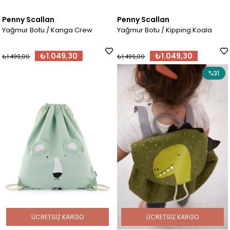
Penny Scallan
Penny Scallan
Yağmur Botu / Kanga Crew
Yağmur Botu / Kipping Koala
₺1.049,30
₺1.049,30
₺1.499,00
₺1.499,00
%31
ÜCRETSIZ KARGO
ÜCRETSIZ KARGO