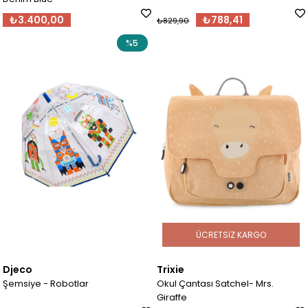
₺3.400,00
₺788,41
₺829,90
%5
ÜCRETSIZ KARGO
Djeco
Trixie
Şemsiye - Robotlar
Okul Çantası Satchel- Mrs.
Giraffe