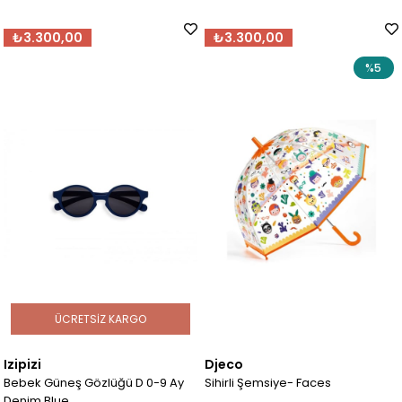
₺3.300,00
₺3.300,00
%5
ÜCRETSIZ KARGO
Izipizi
Djeco
Bebek Güneş Gözlüğü D 0-9 Ay
Sihirli Şemsiye- Faces
Denim Blue