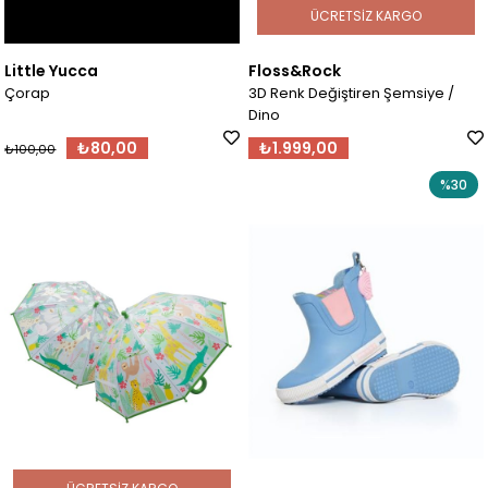
ÜCRETSIZ KARGO
Little Yucca
Floss&Rock
Çorap
3D Renk Değiştiren Şemsiye /
Dino
₺80,00
₺1.999,00
₺100,00
%30