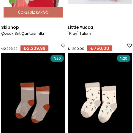
ÜCRETSIZ KARGO
Skiphop
Little Yucca
Çocuk Sırt Çantası Tilki
"Play" Tulum
₺2.239,99
₺750,00
₺2.999,99
₺1.200,00
%20
%20