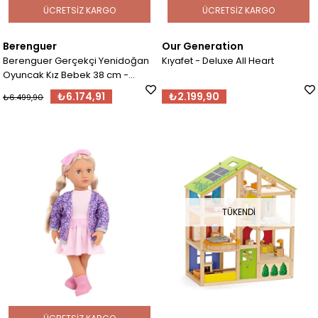
ÜCRETSIZ KARGO
ÜCRETSIZ KARGO
Berenguer
Our Generation
Berenguer Gerçekçi Yenidoğan
Kıyafet - Deluxe All Heart
Oyuncak Kız Bebek 38 cm -
Pembe Dinazor
₺6.174,91
₺2.199,90
₺6.499,90
TÜKENDI