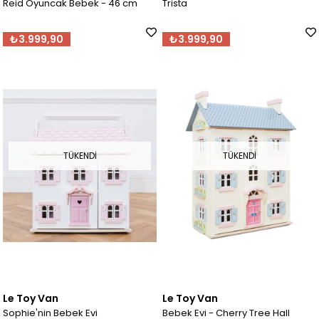
Reid Oyuncak Bebek - 46 cm
Trista
₺3.999,90
₺3.999,90
TÜKENDI
TÜKENDI
Le Toy Van
Le Toy Van
Sophie'nin Bebek Evi
Bebek Evi - Cherry Tree Hall