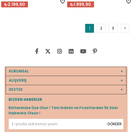
₺2.199,90
₺1.899,90
1
2
3
>
KURUMSAL
ALIŞVERİŞ
DESTEK
BIZDEN HABERLER
Bültenimize Üye Olun ! Tüm İndirim ve Fırsatlardan İlk Sizin
Haberiniz Olsun !
GÖNDER