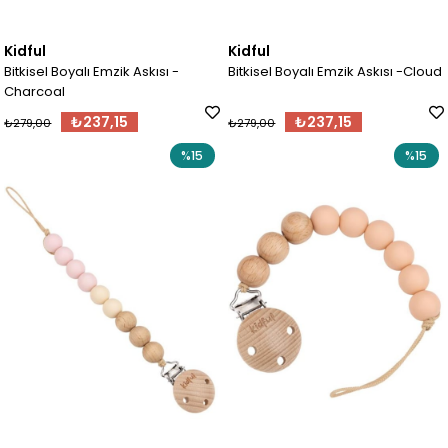
Kidful
Kidful
Bitkisel Boyalı Emzik Askısı -
Bitkisel Boyalı Emzik Askısı -Cloud
Charcoal
₺237,15
₺237,15
₺279,00
₺279,00
%15
%15