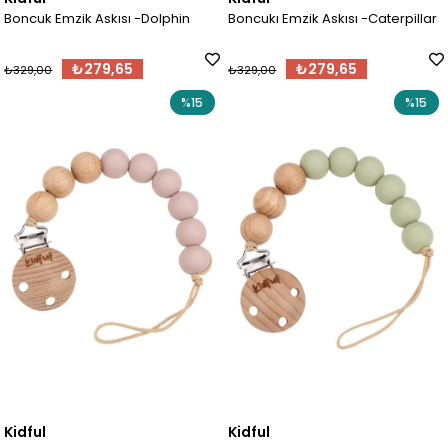
Boncuk Emzik Askısı -Dolphin
Boncukı Emzik Askısı -Caterpillar
₺279,65
₺279,65
₺329,00
₺329,00
%15
%15
Kidful
Kidful