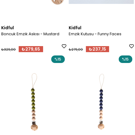
Kidful
Kidful
Boncuk Emzik Askısı - Mustard
Emzik Kutusu - Funny Faces
₺279,65
₺237,15
₺329,00
₺279,00
%15
%15