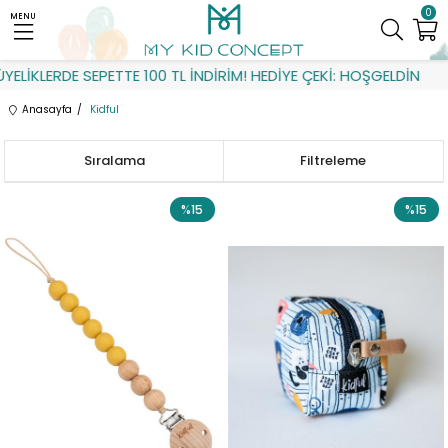
0
MENU
KLERDE SEPETTE 100 TL İNDİRİM! HEDİYE ÇEKİ: HOŞGELDİN
Anasayfa
Kidful
Sıralama
Filtreleme
%15
%15