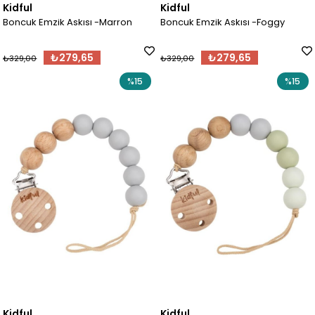
Kidful
Kidful
Boncuk Emzik Askısı -Marron
Boncuk Emzik Askısı -Foggy
₺279,65
₺279,65
₺329,00
₺329,00
%15
%15
Kidful
Kidful