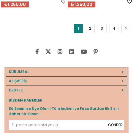
₺1.250,00
₺1.250,00
1
2
3
4
>
KURUMSAL
ALIŞVERİŞ
DESTEK
BIZDEN HABERLER
Bültenimize Üye Olun ! Tüm İndirim ve Fırsatlardan İlk Sizin
Haberiniz Olsun !
GÖNDER