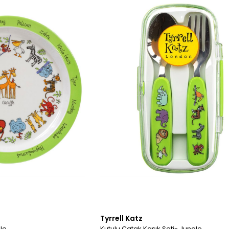
Tyrrell Katz
le
Kutulu Çatak Kaşık Seti- Jungle