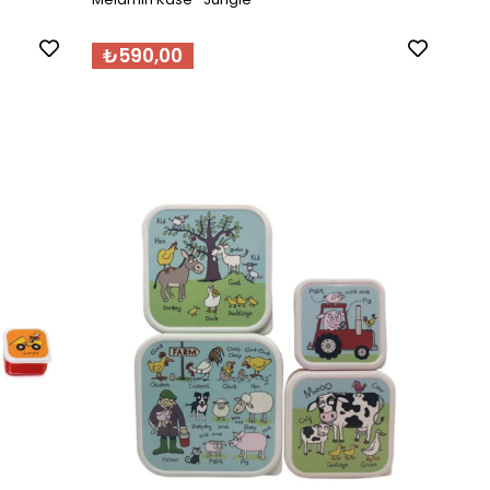
₺590,00