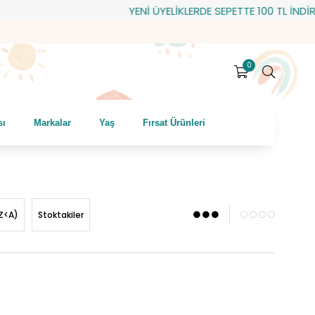
YENİ ÜYELİKLERDE SEPETTE 100 TL İNDİRİM! HEDİYE 
0
sı
Markalar
Yaş
Fırsat Ürünleri
Z<A)
Stoktakiler