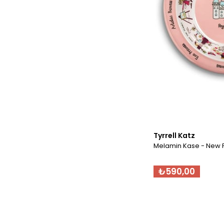
Tyrrell Katz
Melamin Kase - New 
₺590,00