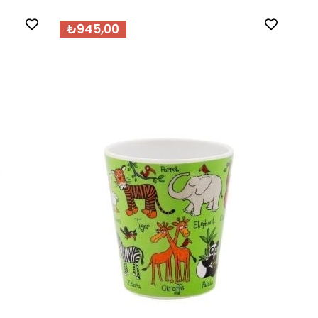
₺945,00