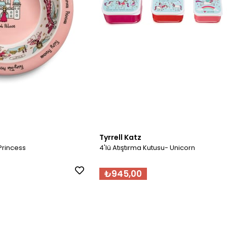
Tyrrell Katz
Princess
4'lü Atıştırma Kutusu- Unicorn
₺945,00