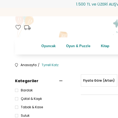
1.500 TL ve ÜZERİ ALIŞVERİŞLERİN
local_shipping
favorite
Oyuncak
Oyun & Puzzle
Kitap
Anasayfa
Tyrrell Katz
Kategoriler
Fiyata Göre (Artan)
Bardak
Çatal & Kaşık
Tabak & Kase
Suluk