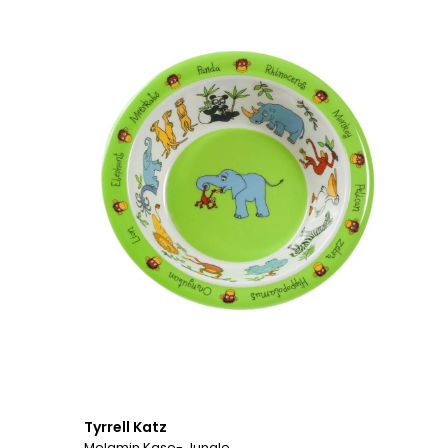
Tyrrell Katz
Melamin Kase- Jungle