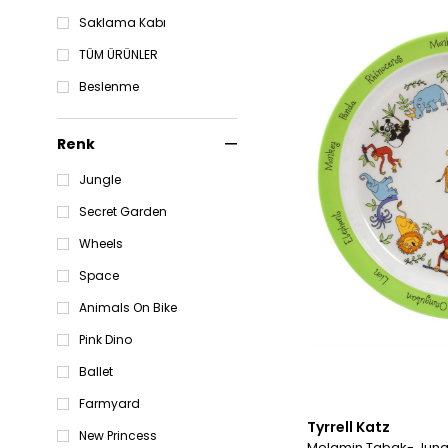
Saklama Kabı
TÜM ÜRÜNLER
Beslenme
Renk
Jungle
Secret Garden
Wheels
Space
Animals On Bike
Pink Dino
Ballet
Farmyard
Tyrrell Katz
New Princess
Melamin Tabak- Jung