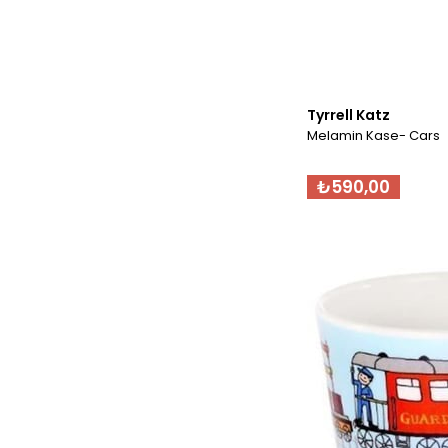
Tyrrell Katz
Melamin Kase- Cars
₺590,00