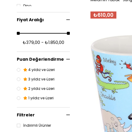
Dino
₺610,00
Ocean
Fiyat Aralığı
Unicorn
Trains
₺379,00 - ₺1.850,00
Pandas
Monsters
Puan Değerlendirme
Cars
4 yıldız ve üzeri
Bugs
3 yıldız ve üzeri
Princess
2 yıldız ve üzeri
1 yıldız ve üzeri
Filtreler
İndirimli Ürünler