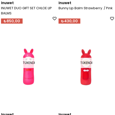
Inuwet
Inuwet
INUWET DUO GIFT SET CHLOE LIP
Bunny Lip Balm Strawberry / Pink
BALMS
₺850,00
₺430,00
TÜKENDI
TÜKENDI
Inuwet
Inuwet