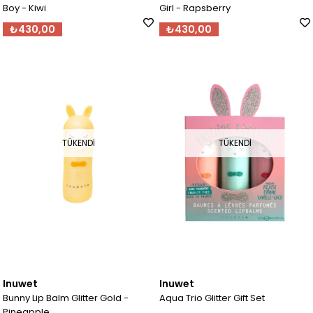
Boy - Kiwi
Girl - Rapsberry
₺430,00
₺430,00
TÜKENDI
TÜKENDI
Inuwet
Inuwet
Bunny Lip Balm Glitter Gold -
Aqua Trio Glitter Gift Set
Pineapple