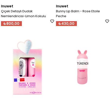
Inuwet
Inuwet
Çiçek Detaylı Dudak
Bunny Lip Balm - Rose Etoile
Nemlendiricisi-Limon Kokulu
Peche
₺800,00
₺430,00
TÜKENDI