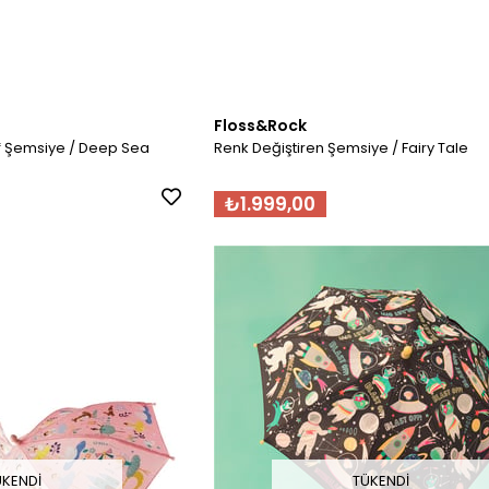
Floss&Rock
af Şemsiye / Deep Sea
Renk Değiştiren Şemsiye / Fairy Tale
₺1.999,00
ÜKENDI
TÜKENDI