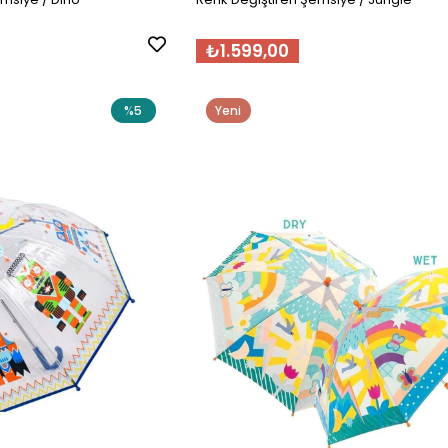
₺1.599,00
%5
Yeni
Ürün