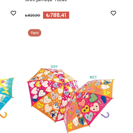
₺788,41
₺829,90
Yeni
Ürün