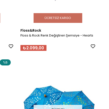
ÜCRETSIZ KARGO
Floss&Rock
-
Floss & Rock Renk Değiştiren Şemsiye - Hearts
₺2.099,00
%5