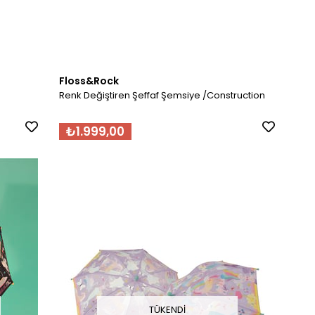
Floss&Rock
Renk Değiştiren Şeffaf Şemsiye /Construction
₺1.999,00
TÜKENDI