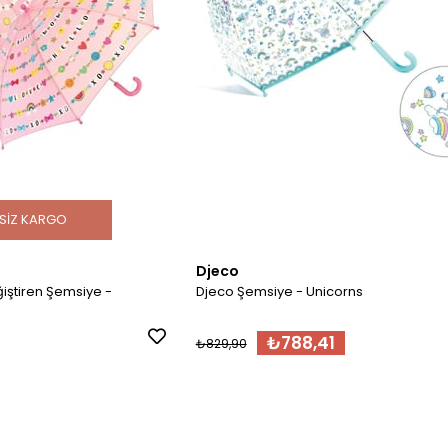
SIZ KARGO
Djeco
iştiren Şemsiye -
Djeco Şemsiye - Unicorns
₺788,41
₺829,90