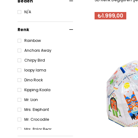
Beden
N/A
₺1.999,00
Renk
Rainbow
Anchors Away
Chirpy Bird
loopy lama
Dino Rock
Kipping Koala
Mr. Lion
Mrs. Elephant
Mr. Crocodile
Mrs. Polar Bear