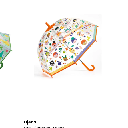
Djeco
Sihirli Şemsiye- Faces