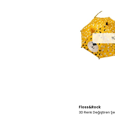
T
Floss&Rock
3D Renk Değiştiren Ş