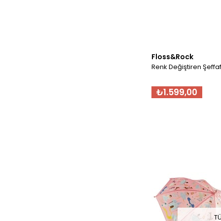
Floss&Rock
Renk Değiştiren Şeff
₺1.599,00
T