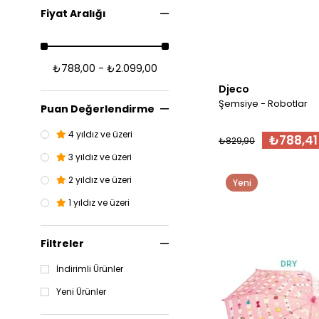
Mrs. Monkey
Fiyat Aralığı
Mr. Rabbit
Mr. Fox
₺788,00 - ₺2.099,00
Mrs. Mouse
Djeco
Şemsiye - Robotlar
Puan Değerlendirme
4 yıldız ve üzeri
₺788,41
₺829,90
3 yıldız ve üzeri
2 yıldız ve üzeri
Yeni
Ürün
1 yıldız ve üzeri
Filtreler
İndirimli Ürünler
Yeni Ürünler