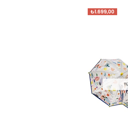
₺1.699,00
T