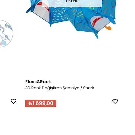
TÜKENDI
Floss&Rock
3D Renk Değiştiren Şemsiye / Shark
₺1.699,00