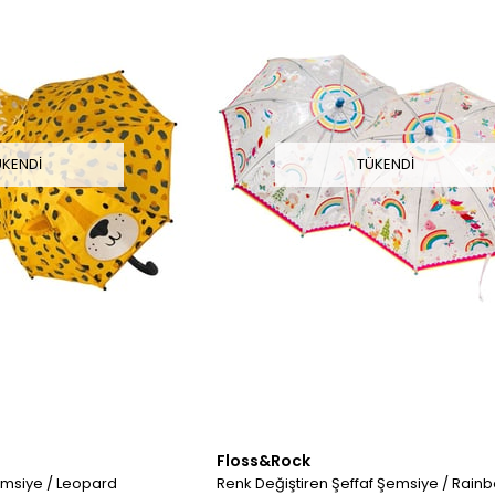
ÜKENDI
TÜKENDI
Floss&Rock
emsiye / Leopard
Renk Değiştiren Şeffaf Şemsiye / Rainb