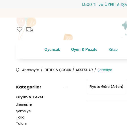
1.500 TL ve ÜZERİ ALIŞVERİŞLERİNİ
local_shipping
favorite
Oyuncak
Oyun & Puzzle
Kitap
Anasayfa
BEBEK & ÇOCUK
AKSESUAR
Şemsiye
Kategoriler
Fiyata Göre (Artan)
Giyim & Tekstil
Aksesuar
Şemsiye
Toka
Tulum