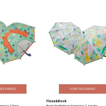
SIZ KARGO
ÜCRETSIZ KARGO
Floss&Rock
msiye / Dino
Renk Değiştiren Şemsiye / Jungle