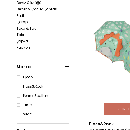
Deniz Gözlüğü
Bebek & Çocuk Çantası
Patik
Çorap
Toka & Taç
Takı
Şapka
Papyon
Güneş Gözlüğü
Atkı & Bere
Marka
Djeco
Floss&Rock
Penny Scallan
Trixie
ÜCRET
Vilac
Floss&Rock
3D Renk Değiştiren Şe