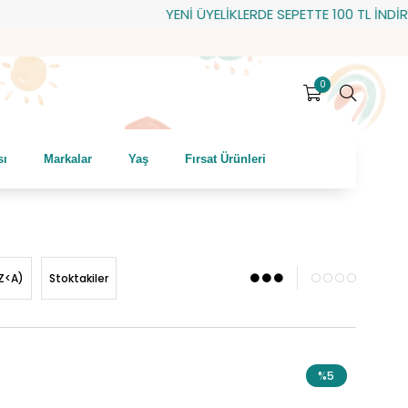
YENİ ÜYELİKLERDE SEPETTE 100 TL İNDİRİM! HEDİYE 
0
sı
Markalar
Yaş
Fırsat Ürünleri
Z<A)
Stoktakiler
%5