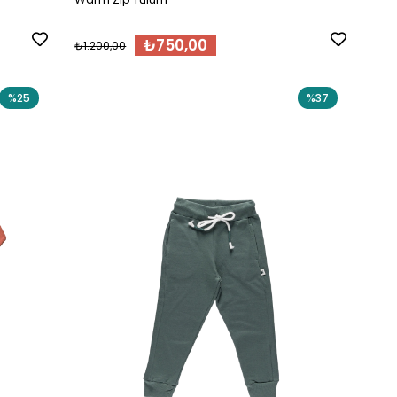
₺750,00
₺1.200,00
%25
%37