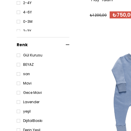
2-4Y
4-6Y
₺750,0
₺1.200,00
0-3M
2-3Y
12.18M
Renk
4-5Y
Gül Kurusu
12-18m
BEYAZ
18-24m
sarı
2-3y
Mavi
3-6m
Gece Mavi
6-12m
Lavender
4-5y
yeşil
DijitalBaskı
Derin Yeşil