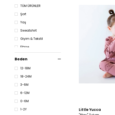
TÜM ÜRÜNLER
Şort
Yaş
Sweatshirt
Giyim & Tekstil
Elbise
12-24 Ay
Beden
Tulum
12-18M
0-12 Ay
18-24M
Pantolon
3-6M
Salopet
6-12M
0-6M
Little Yucca
1-2Y
"Play" Tulum