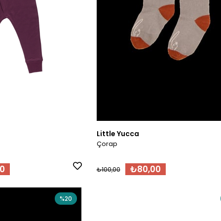
Little Yucca
Çorap
0
₺80,00
₺100,00
%20