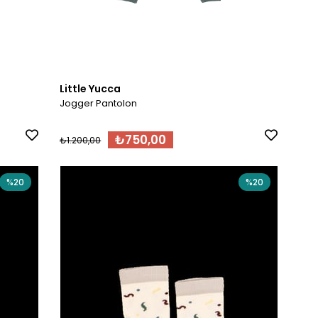
Little Yucca
Jogger Pantolon
₺750,00
₺1.200,00
%20
%20