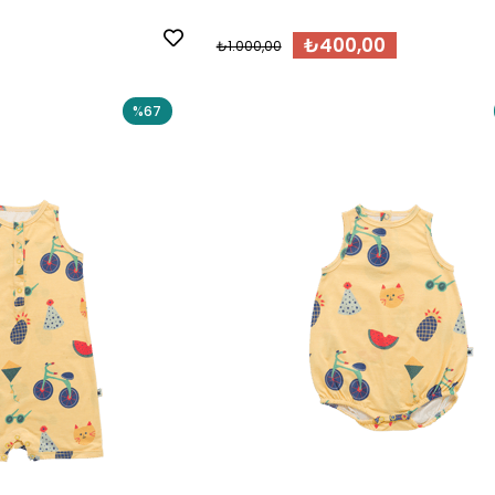
₺400,00
₺1.000,00
%67