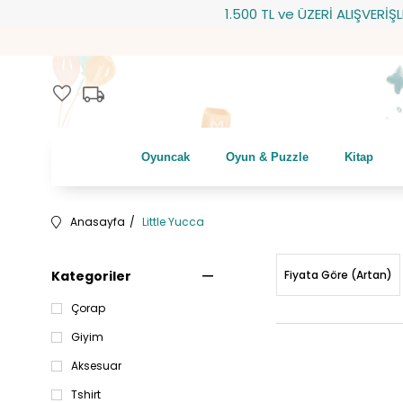
1.500 TL ve ÜZERİ ALIŞVERİŞLERİNİZDE
local_shipping
favorite
Oyuncak
Oyun & Puzzle
Kitap
Anasayfa
Little Yucca
Kategoriler
Fiyata Göre (Artan)
Çorap
Giyim
Aksesuar
Tshirt