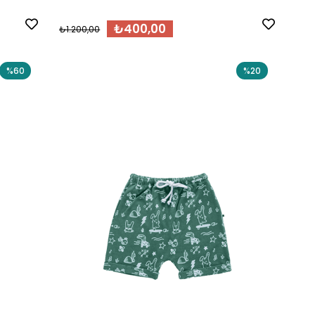
₺400,00
₺1.200,00
%60
%20