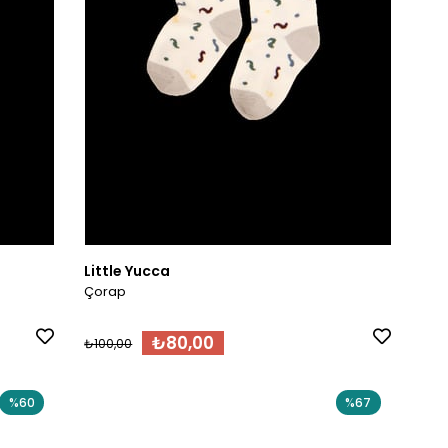
Little Yucca
Çorap
₺80,00
₺100,00
%60
%67