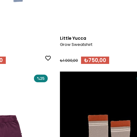
Little Yucca
Grow Sweatshirt
0
₺750,00
₺1.000,00
%25