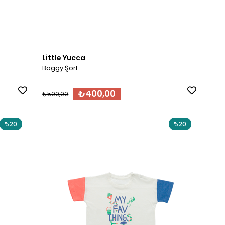
Little Yucca
Baggy Şort
₺400,00
₺500,00
%20
%20