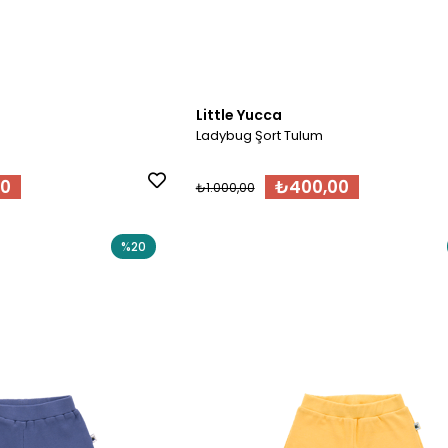
Little Yucca
Ladybug Şort Tulum
00
₺400,00
₺1.000,00
%20