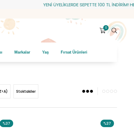
YENİ ÜYELİKLERDE SEPETTE 100 TL İNDİRİM! HEDİYE ÇEKİ
0
sı
Markalar
Yaş
Fırsat Ürünleri
Z<A)
Stoktakiler
%37
%37