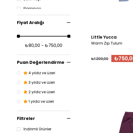
Flamingo
Terracotta
Fiyat Aralığı
Somon
Little Yucca
Açık Mavi
Warm Zip Tulum
₺80,00 - ₺750,00
Mürdüm
₺750,0
₺1.200,00
Puan Değerlendirme
4 yıldız ve üzeri
3 yıldız ve üzeri
2 yıldız ve üzeri
1 yıldız ve üzeri
Filtreler
İndirimli Ürünler