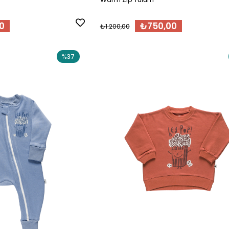
0
₺750,00
₺1.200,00
%37