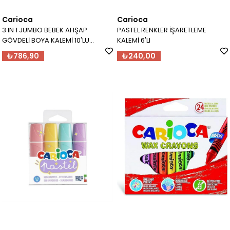
Carioca
Carioca
3 IN 1 JUMBO BEBEK AHŞAP
PASTEL RENKLER İŞARETLEME
GÖVDELİ BOYA KALEMİ 10'LU
KALEMİ 6'LI
(KALEMTRAŞ HEDİYELİ) (kuru boya,
₺786,90
₺240,00
sulu boya ve pastel boya bir
arada) 1 YAŞ+