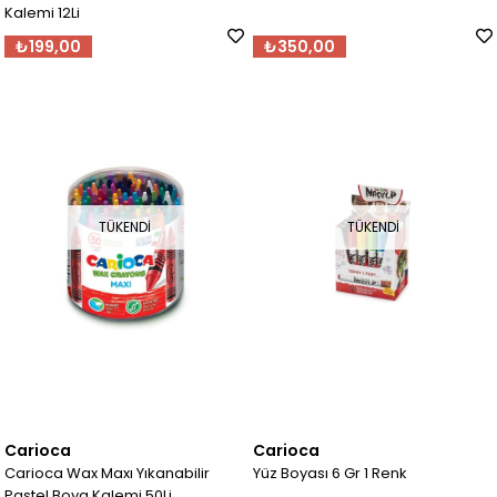
Kalemi 12Li
₺199,00
₺350,00
TÜKENDI
TÜKENDI
Carioca
Carioca
Carioca Wax Maxı Yıkanabilir
Yüz Boyası 6 Gr 1 Renk
Pastel Boya Kalemi 50Li