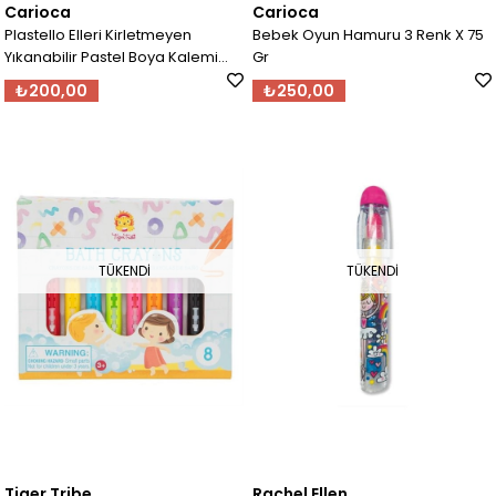
Carioca
Carioca
Plastello Elleri Kirletmeyen
Bebek Oyun Hamuru 3 Renk X 75
Yıkanabilir Pastel Boya Kalemi
Gr
12Li
₺200,00
₺250,00
TÜKENDI
TÜKENDI
Tiger Tribe
Rachel Ellen