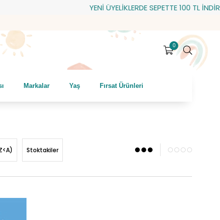
YENİ ÜYELİKLERDE SEPETTE 100 TL İNDİRİM! HEDİYE ÇEKİ:
0
sı
Markalar
Yaş
Fırsat Ürünleri
Z<A)
Stoktakiler