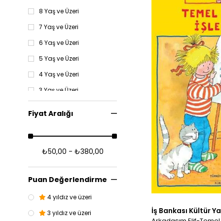
8 Yaş ve Üzeri
7 Yaş ve Üzeri
6 Yaş ve Üzeri
5 Yaş ve Üzeri
4 Yaş ve Üzeri
3 Yaş ve Üzeri
TÜM ÜRÜNLER
Fiyat Aralığı
Yaş
Kitap
₺50,00 - ₺380,00
Puan Değerlendirme
4 yıldız ve üzeri
İş Bankası Kültür Ya
3 yıldız ve üzeri
Arkadaşım Elif-Temel