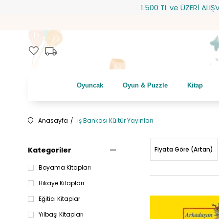
1.500 TL ve ÜZERİ ALIŞVERİŞLERİNİZDE K
local_shipping
favorite
Oyuncak
Oyun & Puzzle
Kitap
Anasayfa
İş Bankası Kültür Yayınları
Kategoriler
Fiyata Göre (Artan)
Boyama Kitapları
Hikaye Kitapları
Eğitici Kitaplar
Yılbaşı Kitapları