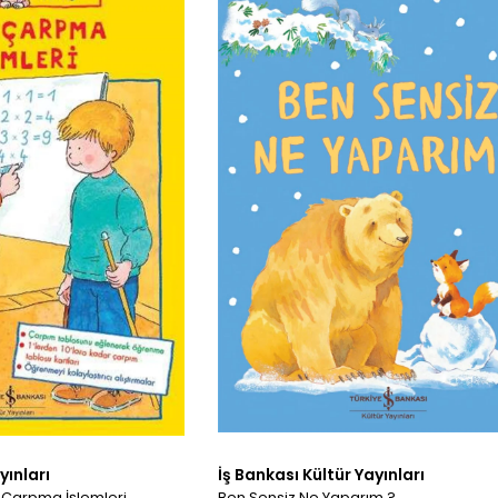
yınları
İş Bankası Kültür Yayınları
 Çarpma İşlemleri
Ben Sensiz Ne Yaparım ?