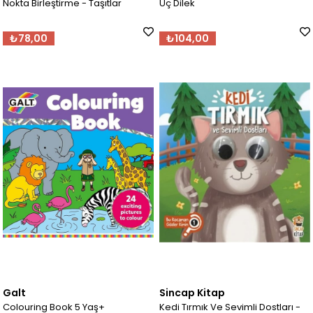
Nokta Birleştirme - Taşıtlar
Üç Dilek
₺78,00
₺104,00
Galt
Sincap Kitap
Colouring Book 5 Yaş+
Kedi Tırmık Ve Sevimli Dostları -