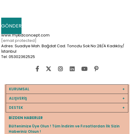
www.mykidconcept.com
[email protected]
Adres: Suadiye Mah. Bağdat Cad. Tonozlu Sok No:28/A Kadıköy/
İstanbul
Tel: 05302362525
KURUMSAL
ALIŞVERİŞ
DESTEK
BIZDEN HABERLER
Bültenimize Üye Olun ! Tüm İndirim ve Fırsatlardan İlk Sizin
Haberiniz Olsun !