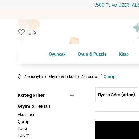
1.500 TL ve ÜZERİ ALIŞV
local_shipping
favorite
Oyuncak
Oyun & Puzzle
Kitap
Anasayfa
Giyim & Tekstil
Aksesuar
Çorap
Kategoriler
Fiyata Göre (Artan)
Giyim & Tekstil
Aksesuar
Çorap
Toka
Tulum