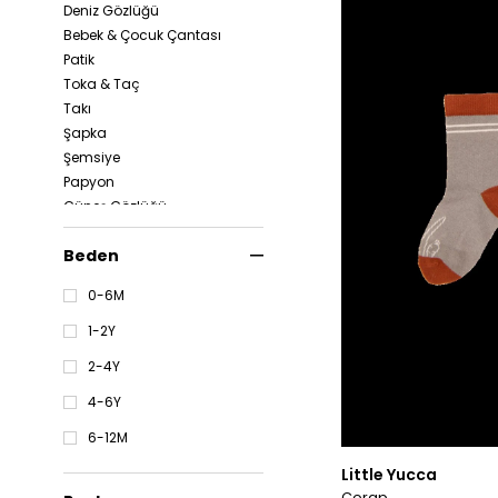
Deniz Gözlüğü
Bebek & Çocuk Çantası
Patik
Toka & Taç
Takı
Şapka
Şemsiye
Papyon
Güneş Gözlüğü
Atkı & Bere
Beden
0-6M
1-2Y
2-4Y
4-6Y
6-12M
Little Yucca
Çorap