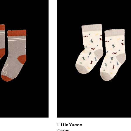
Little Yucca
Çorap