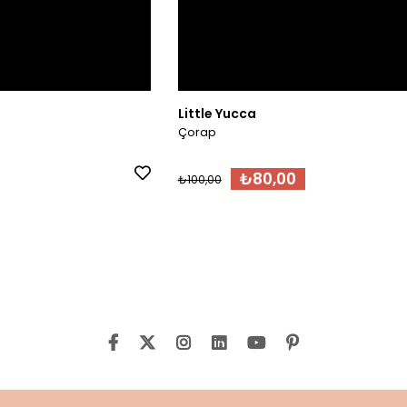
Little Yucca
Çorap
₺80,00
₺100,00