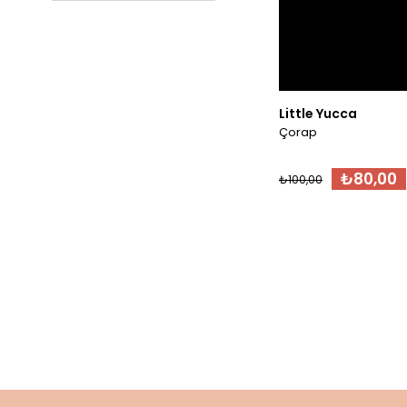
Little Yucca
Çorap
₺80,00
₺100,00