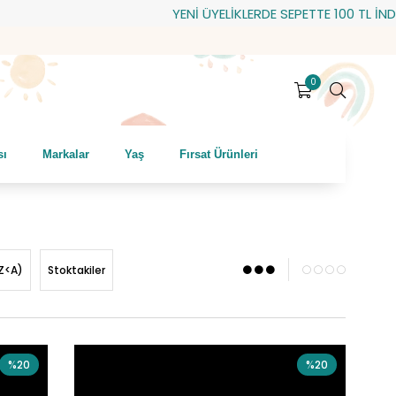
YENİ ÜYELİKLERDE SEPETTE 100 TL İNDİRİM
0
sı
Markalar
Yaş
Fırsat Ürünleri
Z<A)
Stoktakiler
%20
%20