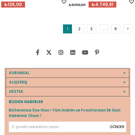
₺125,00
₺4.749,91
₺4.999,90
1
2
3
...
6
>
KURUMSAL
ALIŞVERİŞ
DESTEK
BIZDEN HABERLER
Bültenimize Üye Olun ! Tüm İndirim ve Fırsatlardan İlk Sizin
Haberiniz Olsun !
GÖNDER