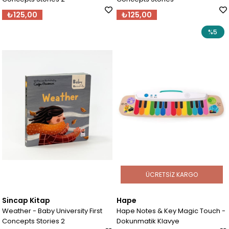
₺125,00
₺125,00
%5
ÜCRETSIZ KARGO
Sincap Kitap
Hape
Weather - Baby University First
Hape Notes & Key Magic Touch -
Concepts Stories 2
Dokunmatik Klavye