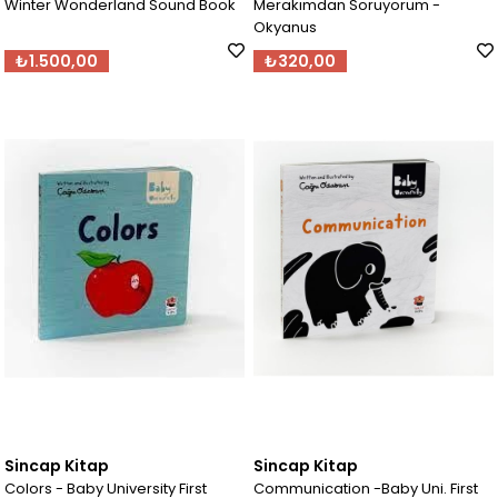
Winter Wonderland Sound Book
Merakımdan Soruyorum -
Okyanus
₺1.500,00
₺320,00
Sincap Kitap
Sincap Kitap
Colors - Baby University First
Communication -Baby Uni. First