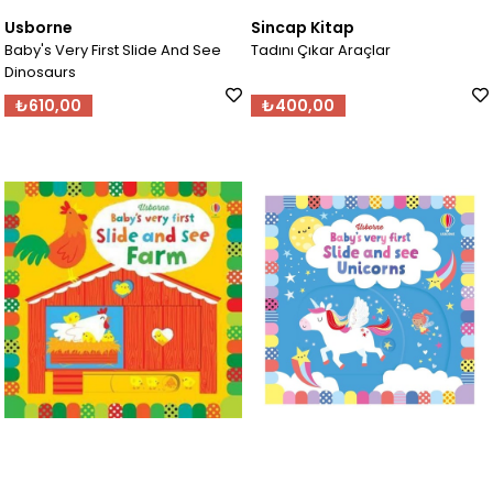
Usborne
Sincap Kitap
Baby's Very First Slide And See
Tadını Çıkar Araçlar
Dinosaurs
₺610,00
₺400,00