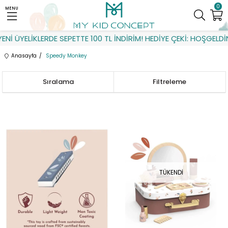
0
MENU
İ ÜYELİKLERDE SEPETTE 100 TL İNDİRİM! HEDİYE ÇEKİ: HOŞGELDİN
Anasayfa
Speedy Monkey
Sıralama
Filtreleme
TÜKENDI