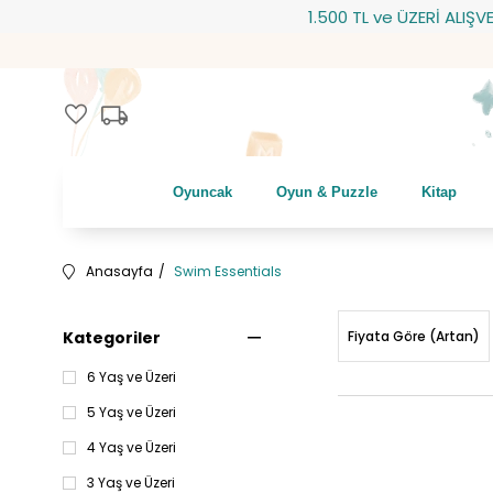
1.500 TL ve ÜZERİ ALIŞVERİŞLERİNİ
local_shipping
favorite
Oyuncak
Oyun & Puzzle
Kitap
Anasayfa
Swim Essentials
Kategoriler
Fiyata Göre (Artan)
6 Yaş ve Üzeri
5 Yaş ve Üzeri
4 Yaş ve Üzeri
3 Yaş ve Üzeri