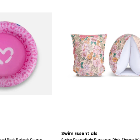
Swim Essentials
ard Pink Bebek Şişme
Swim Essentials Blossom Pink Şişme Y