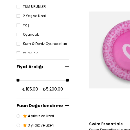
TÜM ÜRÜNLER
2 Yaş ve Üzeri
Yaş
Oyuncak
Kum & Deniz Oyuncakları
12-24 Ay
0-12 Ay
Fiyat Aralığı
₺185,00 - ₺5.200,00
Puan Değerlendirme
4 yıldız ve üzeri
Swim Essentials
3 yıldız ve üzeri
Swim Essentials Leop