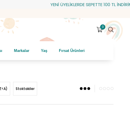
YENİ ÜYELİKLERDE SEPETTE 100 TL İNDİRİM! HEDİYE 
0
sı
Markalar
Yaş
Fırsat Ürünleri
Z<A)
Stoktakiler