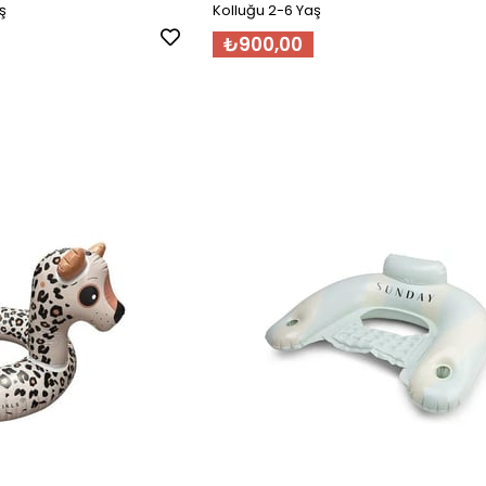
ş
Kolluğu 2-6 Yaş
₺900,00