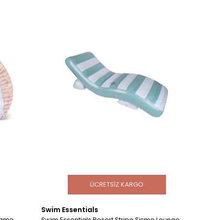
ÜCRETSIZ KARGO
Swim Essentials
üzme
Swim Essentials Resort Stripe Şişme Lounge