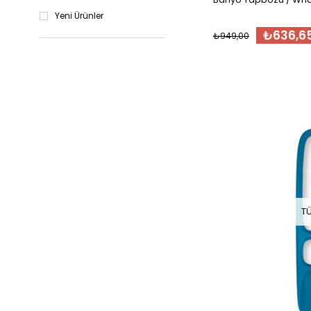
Yeni Ürünler
₺636,6
₺949,00
T