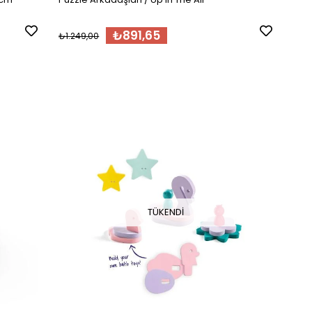
₺891,65
₺1.249,00
TÜKENDI