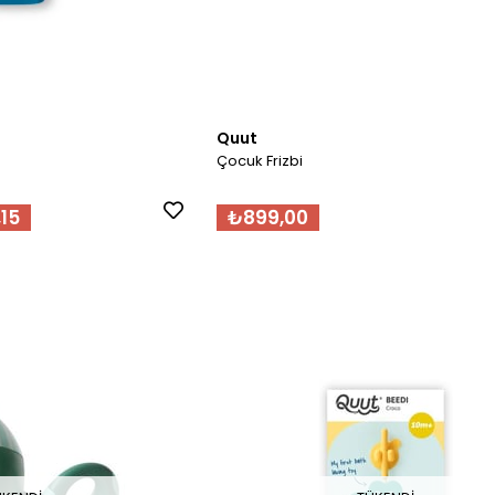
Quut
Çocuk Frizbi
15
₺899,00