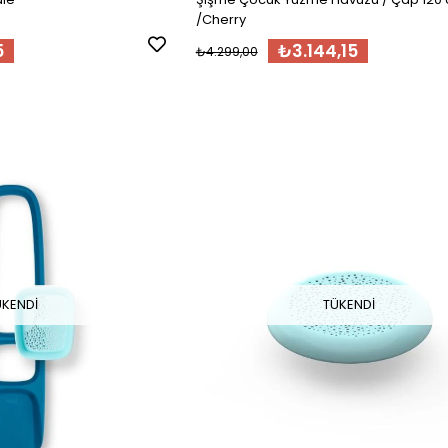
/Cherry
5
₺3.144,15
₺4.299,00
ÜKENDI
TÜKENDI