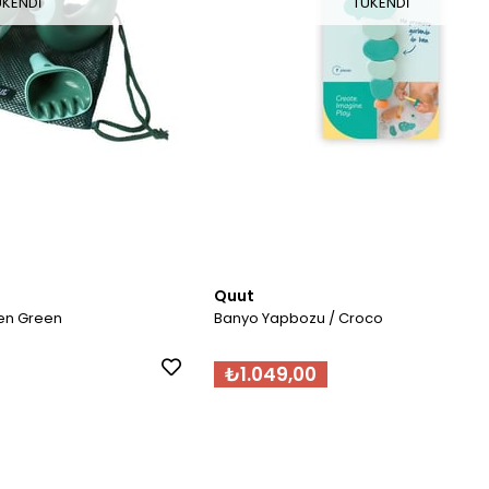
ÜKENDI
TÜKENDI
Quut
den Green
Banyo Yapbozu / Croco
₺1.049,00