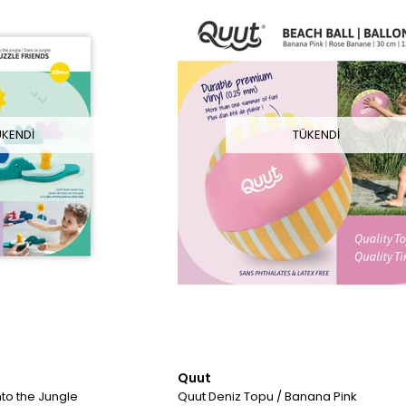
ÜKENDI
TÜKENDI
Quut
nto the Jungle
Quut Deniz Topu / Banana Pink