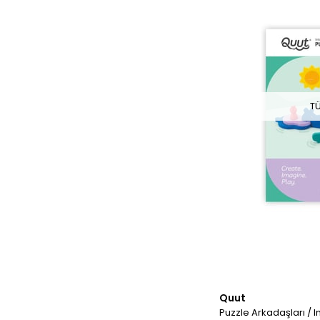
T
Quut
Puzzle Arkadaşları / I