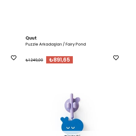
Quut
Puzzle Arkadaşları / Fairy Pond
₺891,65
₺1.249,00