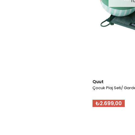
T
Quut
Çocuk Plaj Seti/ Gar
₺2.699,00