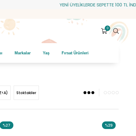
YENİ ÜYELİKLERDE SEPETTE 100 TL İNDİRİM! H
0
sı
Markalar
Yaş
Fırsat Ürünleri
Z<A)
Stoktakiler
%27
%29