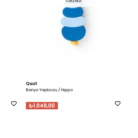
TÜKENDI
Quut
Banyo Yapbozu / Hippo
₺1.049,00