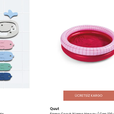
ÜCRETSIZ KARGO
Quut
/ Whale
Şişme Çocuk Yüzme Havuzu / Çap 120 cm