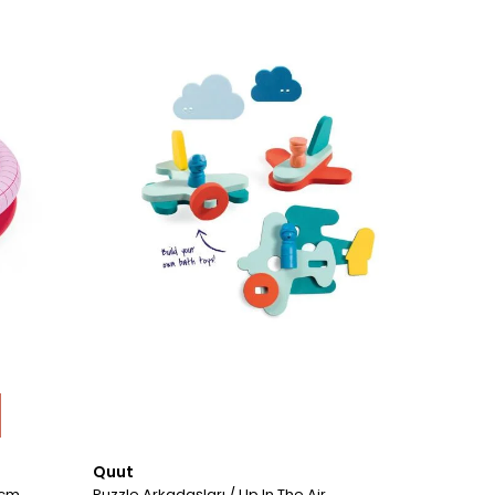
Quut
Puzzle Arkadaşları / Up In The Air