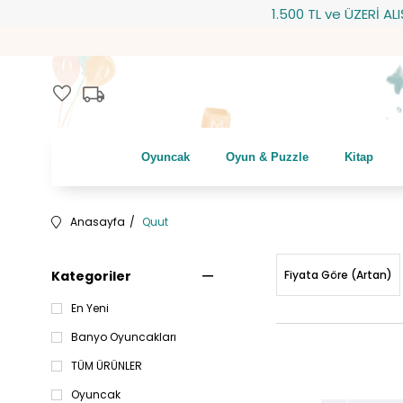
1.500 TL ve ÜZERİ ALIŞVERİ
local_shipping
favorite
Oyuncak
Oyun & Puzzle
Kitap
Anasayfa
Quut
Kategoriler
Fiyata Göre (Artan)
En Yeni
Banyo Oyuncakları
TÜM ÜRÜNLER
Oyuncak