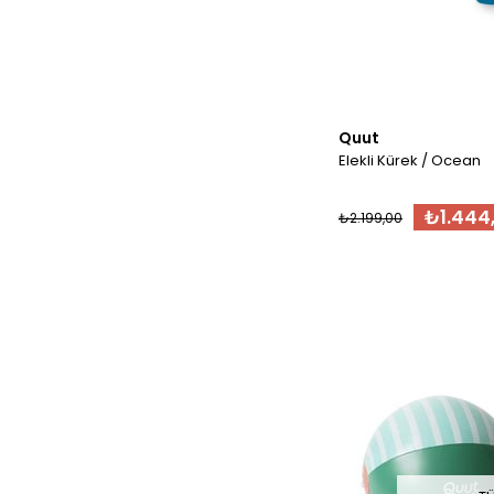
Quut
Elekli Kürek / Ocean
₺1.444,
₺2.199,00