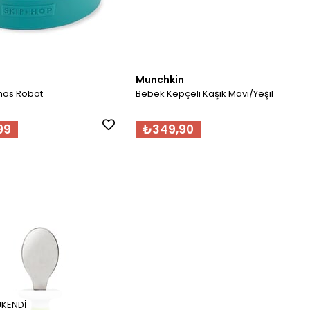
Munchkin
mos Robot
Bebek Kepçeli Kaşık Mavi/Yeşil
99
₺349,90
ÜKENDI