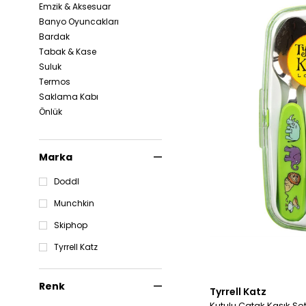
Emzik & Aksesuar
Banyo Oyuncakları
Bardak
Tabak & Kase
Suluk
Termos
Saklama Kabı
Önlük
Marka
Doddl
Munchkin
Skiphop
Tyrrell Katz
Renk
Tyrrell Katz
Kutulu Çatak Kaşık Se