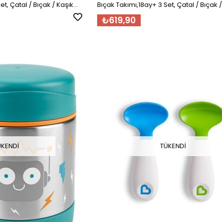
et, Çatal / Bıçak / Kaşık
Bıçak Takımı,18ay+ 3 Set, Çatal / Bıçak /
MAVİ
₺619,90
ÜKENDI
TÜKENDI