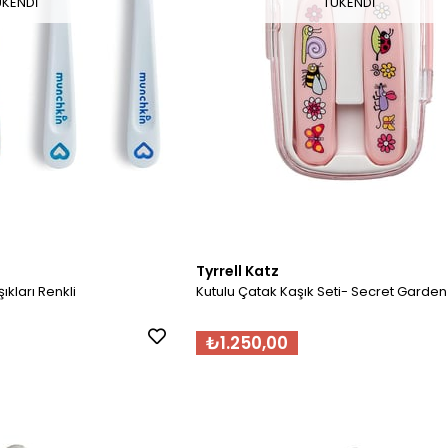
ÜKENDI
TÜKENDI
Tyrrell Katz
ıkları Renkli
Kutulu Çatak Kaşık Seti- Secret Garden
₺1.250,00