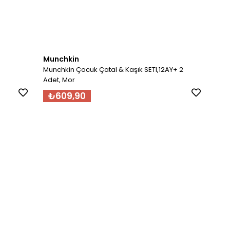
Munchkin
Munchkin Çocuk Çatal & Kaşık SETI,12AY+ 2
Adet, Mor
₺609,90