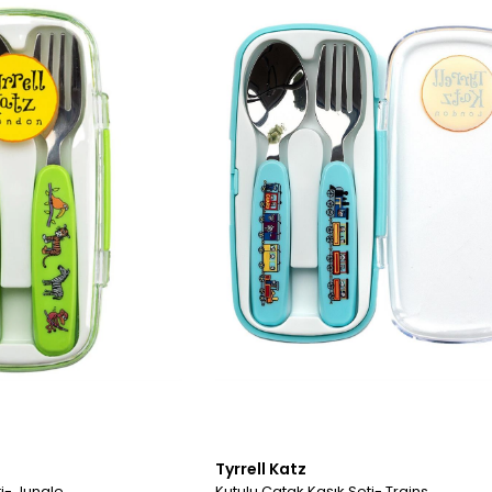
Tyrrell Katz
ti- Jungle
Kutulu Çatak Kaşık Seti- Trains