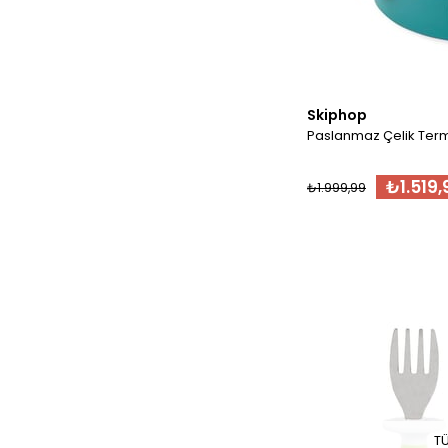
Skiphop
Paslanmaz Çelik Ter
₺1.519,
₺1.999,99
T