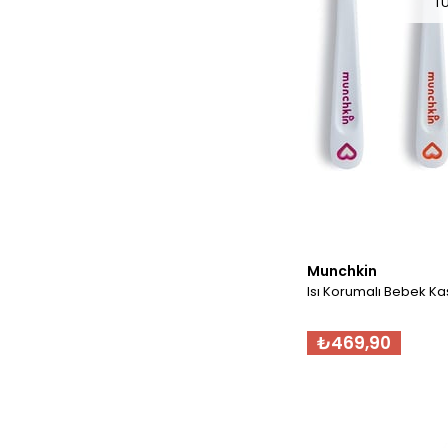
T
Munchkin
Isı Korumalı Bebek Kaş
₺469,90