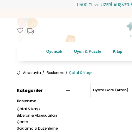
1.500 TL ve ÜZERİ ALIŞVERİŞLERİNİZD
local_shipping
favorite
Oyuncak
Oyun & Puzzle
Kitap
Anasayfa
Beslenme
Çatal & Kaşık
Kategoriler
Fiyata Göre (Artan)
Beslenme
Çatal & Kaşık
Biberon & Aksesuarları
Çanta
Saklama & Düzenleme