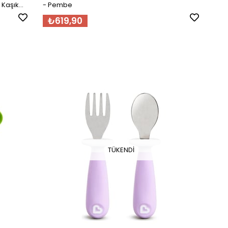
 Kaşık
- Pembe
₺619,90
TÜKENDI