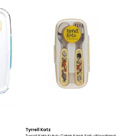
Tyrrell Katz
Tyrrell Katz Kutulu Çatak Kaşık Seti -Woodland