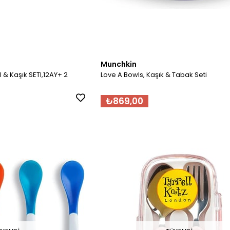
Munchkin
& Kaşık SETI,12AY+ 2
Love A Bowls, Kaşık & Tabak Seti
₺869,00