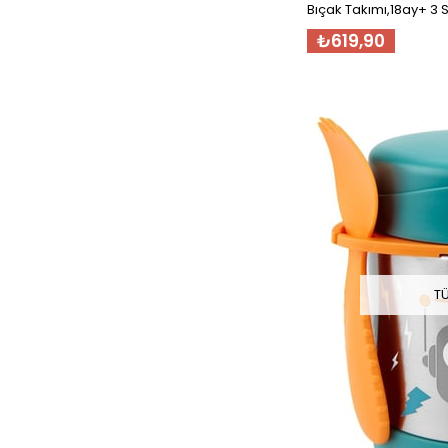
Bıçak Takımı,18ay+ 3 S
Yeşil
₺619,90
T