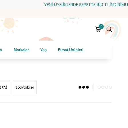
YENİ ÜYELİKLERDE SEPETTE 100 TL İNDİRİM! HEDİYE ÇEK
0
sı
Markalar
Yaş
Fırsat Ürünleri
Z<A)
Stoktakiler