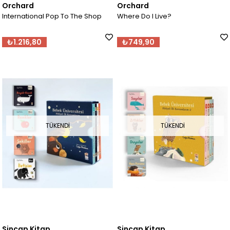
Orchard
Orchard
International Pop To The Shop
Where Do I Live?
₺1.216,80
₺749,90
TÜKENDI
TÜKENDI
Sincap Kitap
Sincap Kitap