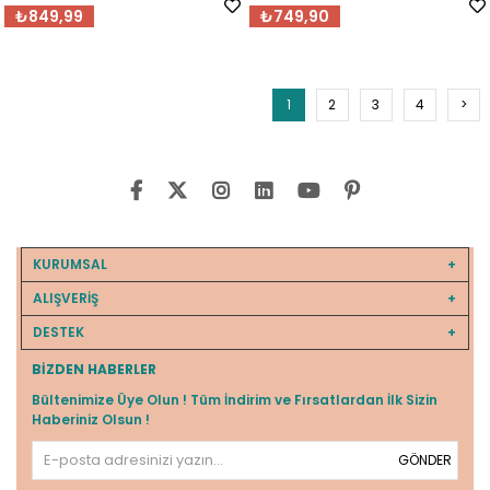
₺849,99
₺749,90
1
2
3
4
>
KURUMSAL
ALIŞVERİŞ
DESTEK
BIZDEN HABERLER
Bültenimize Üye Olun ! Tüm İndirim ve Fırsatlardan İlk Sizin
Haberiniz Olsun !
GÖNDER