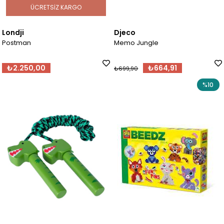
ÜCRETSIZ KARGO
Londji
Djeco
Postman
Memo Jungle
₺2.250,00
₺664,91
₺699,90
%10