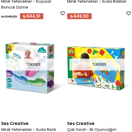
Minik Yetenekler - Duyusal
Minik Yetenekler - Suda Balıklar
Boncuk Dizme
₺944,91
₺649,90
₺1.049,90
TÜKENDI
TÜKENDI
Ses Creative
Ses Creative
Minik Yetenekler - Suda Renk
Çak Yarat - İlk Oyuncağım