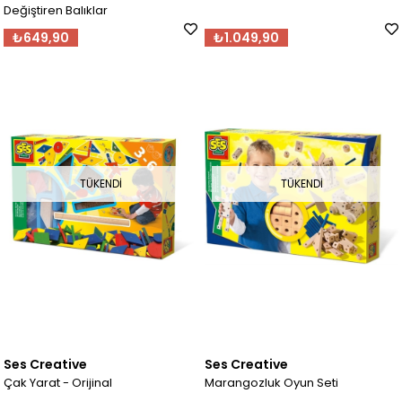
Değiştiren Balıklar
₺649,90
₺1.049,90
TÜKENDI
TÜKENDI
Ses Creative
Ses Creative
Çak Yarat - Orijinal
Marangozluk Oyun Seti