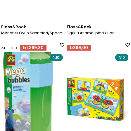
Floss&Rock
Floss&Rock
Mıknatıslı Oyun Sahneleri/Space
Figürlü Atlama İpleri / Lion
₺1.399,30
₺899,00
₺1.999,00
%10
%10