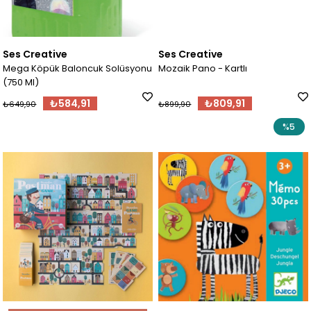
Ses Creative
Ses Creative
Mega Köpük Baloncuk Solüsyonu
Mozaik Pano - Kartlı
(750 Ml)
₺584,91
₺809,91
₺649,90
₺899,90
%5