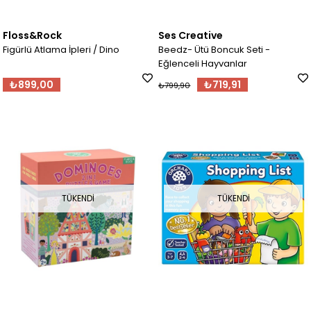
Floss&Rock
Ses Creative
Figürlü Atlama İpleri / Dino
Beedz- Ütü Boncuk Seti -
Eğlenceli Hayvanlar
₺899,00
₺719,91
₺799,90
TÜKENDI
TÜKENDI