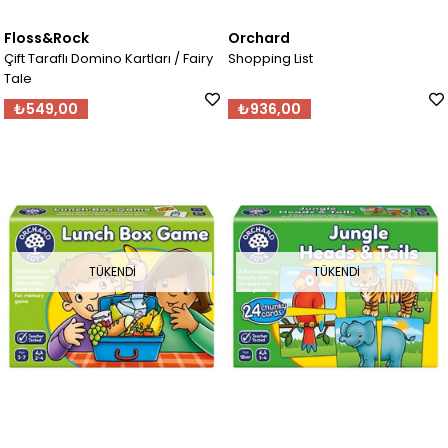
Floss&Rock
Orchard
Çift Taraflı Domino Kartları / Fairy
Shopping List
Tale
₺549,00
₺936,00
TÜKENDI
TÜKENDI