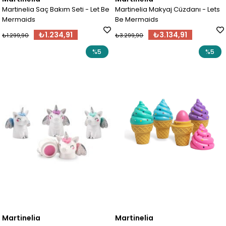
Martinelia Saç Bakım Seti - Let Be
Martinelia Makyaj Cüzdanı - Lets
Mermaids
Be Mermaids
₺1.234,91
₺3.134,91
₺1.299,90
₺3.299,90
%5
%5
Martinelia
Martinelia