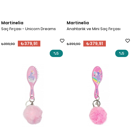
Martinelia
Martinelia
Saç Fırçası - Unicorn Dreams
Anahtarlık ve Mini Saç Fırçası
₺379,91
₺379,91
₺399,90
₺399,90
%5
%5