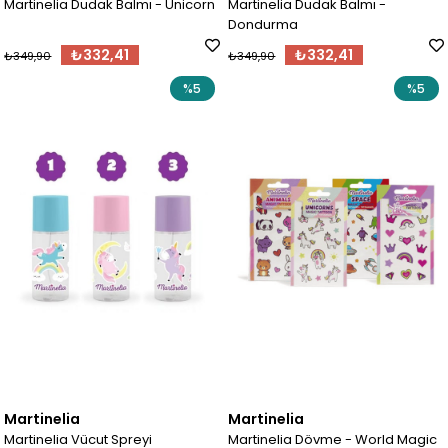
Martinelia Dudak Balmı - Unicorn
Martinelia Dudak Balmı -
Dondurma
₺332,41
₺332,41
₺349,90
₺349,90
%5
%5
Martinelia
Martinelia
Martinelia Vücut Spreyi
Martinelia Dövme - World Magic