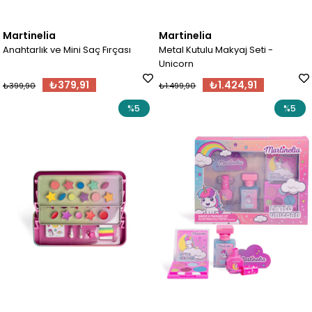
Martinelia
Martinelia
Anahtarlık ve Mini Saç Fırçası
Metal Kutulu Makyaj Seti -
Unicorn
₺379,91
₺1.424,91
₺399,90
₺1.499,90
%5
%5