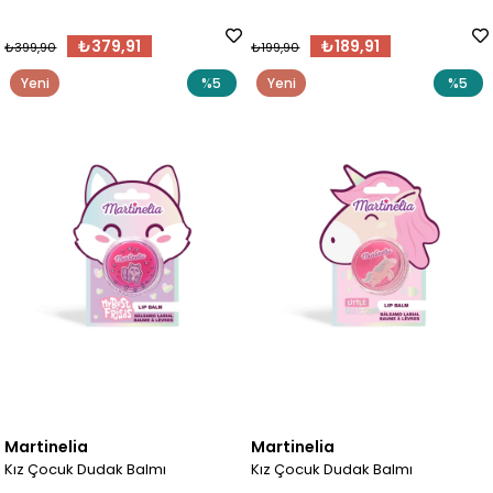
₺379,91
₺189,91
₺399,90
₺199,90
Yeni
%5
Yeni
%5
Ürün
Ürün
Martinelia
Martinelia
Kız Çocuk Dudak Balmı
Kız Çocuk Dudak Balmı