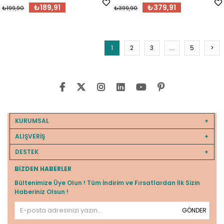
₺189,91
₺379,91
₺199,90
₺399,90
1
2
3
...
5
>
KURUMSAL
ALIŞVERİŞ
DESTEK
BIZDEN HABERLER
Bültenimize Üye Olun ! Tüm İndirim ve Fırsatlardan İlk Sizin
Haberiniz Olsun !
GÖNDER