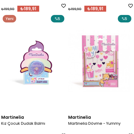
₺189,91
₺189,91
₺199,90
₺199,90
Yeni
%5
%5
Ürün
Martinelia
Martinelia
Kız Çocuk Dudak Balmı
Martinelia Dövme - Yummy