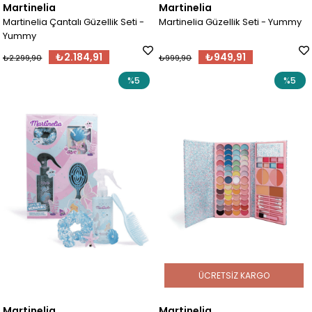
Martinelia
Martinelia
Martinelia Çantalı Güzellik Seti -
Martinelia Güzellik Seti - Yummy
Yummy
₺2.184,91
₺949,91
₺2.299,90
₺999,90
%5
%5
ÜCRETSIZ KARGO
Martinelia
Martinelia