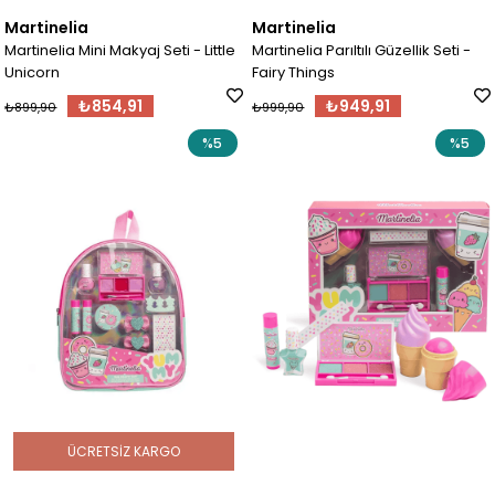
Martinelia
Martinelia
Martinelia Mini Makyaj Seti - Little
Martinelia Parıltılı Güzellik Seti -
Unicorn
Fairy Things
₺854,91
₺949,91
₺899,90
₺999,90
%5
%5
ÜCRETSIZ KARGO