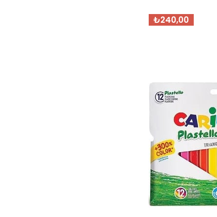
₺240,00