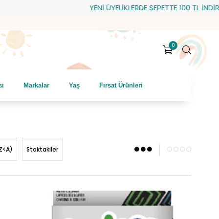
YENİ ÜYELİKLERDE SEPETTE 100 TL İNDİRİM! HEDİYE 
0
sı
Markalar
Yaş
Fırsat Ürünleri
Z<A)
Stoktakiler