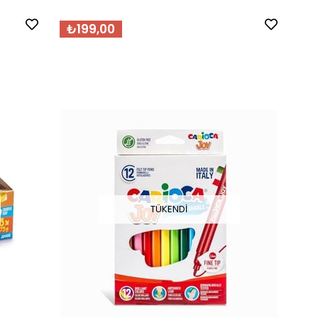
₺199,00
TÜKENDI