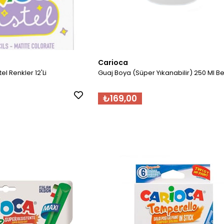
Carioca
l Renkler 12'Li
Guaj Boya (Süper Yıkanabilir) 250 Ml B
₺169,00