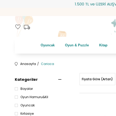
1.500 TL ve ÜZERİ ALIŞVERİŞLERİN
local_shipping
favorite
Oyuncak
Oyun & Puzzle
Kitap
Anasayfa
Carioca
Kategoriler
Fiyata Göre (Artan)
Boyalar
Oyun Hamuru&Kil
Oyuncak
Kırtasiye