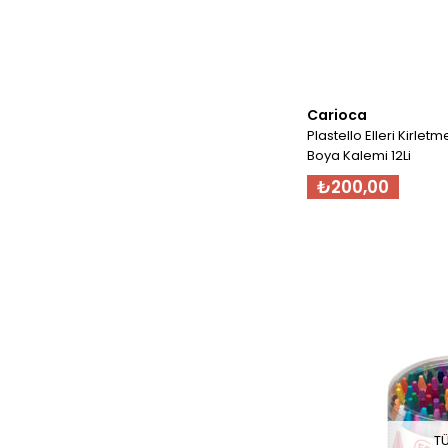
Carioca
Plastello Elleri Kirlet
Boya Kalemi 12Li
₺200,00
T