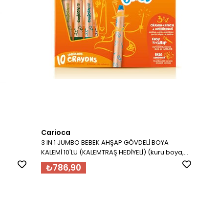
Carioca
3 IN 1 JUMBO BEBEK AHŞAP GÖVDELİ BOYA
KALEMİ 10'LU (KALEMTRAŞ HEDİYELİ) (kuru boya,
sulu boya ve pastel boya bir arada) 1 YAŞ+
₺786,90