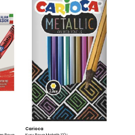
Carioca
Mum Boya
Kuru Boya Metalik 12'Li