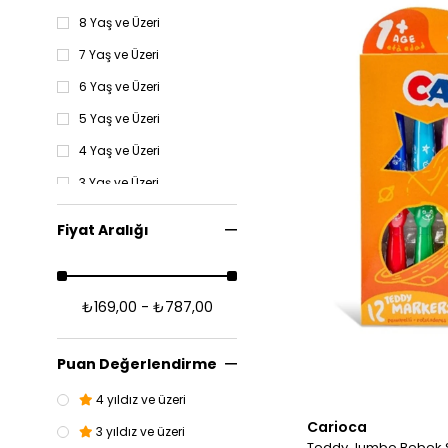
8 Yaş ve Üzeri
7 Yaş ve Üzeri
6 Yaş ve Üzeri
5 Yaş ve Üzeri
4 Yaş ve Üzeri
3 Yaş ve Üzeri
TÜM ÜRÜNLER
Fiyat Aralığı
2 Yaş ve Üzeri
Yaş
₺169,00 - ₺787,00
Oyuncak
12-24 Ay
Puan Değerlendirme
4 yıldız ve üzeri
Carioca
3 yıldız ve üzeri
Teddy Jumbo Bebek Sü