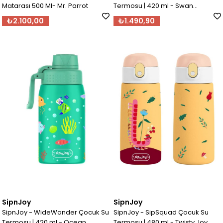
Matarası 500 Ml- Mr. Parrot
Termosu | 420 ml - Swan
Harmony
₺2.100,00
₺1.490,90
SipnJoy
SipnJoy
SipnJoy - WideWonder Çocuk Su
SipnJoy - SipSquad Çocuk Su
Termosu | 420 ml - Ocean
Termosu | 480 ml - Twisty Joy