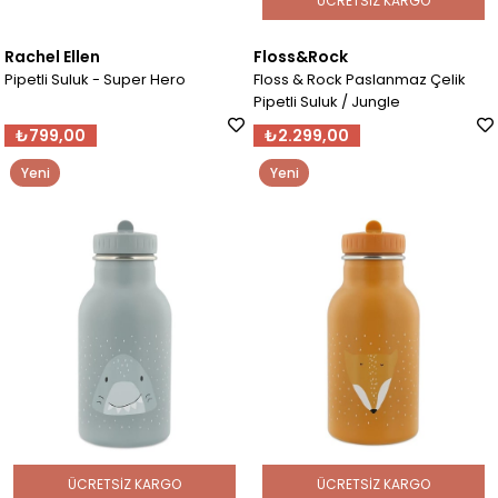
ÜCRETSIZ KARGO
Rachel Ellen
Floss&Rock
Pipetli Suluk - Super Hero
Floss & Rock Paslanmaz Çelik
Pipetli Suluk / Jungle
₺799,00
₺2.299,00
Yeni
Yeni
Ürün
Ürün
ÜCRETSIZ KARGO
ÜCRETSIZ KARGO