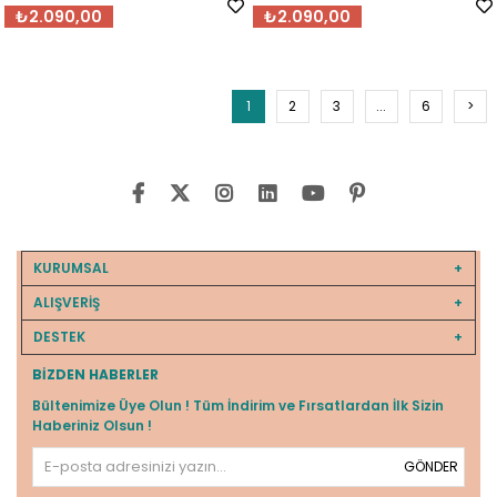
Harmony
₺2.090,00
₺2.090,00
1
2
3
...
6
>
KURUMSAL
ALIŞVERİŞ
DESTEK
BIZDEN HABERLER
Bültenimize Üye Olun ! Tüm İndirim ve Fırsatlardan İlk Sizin
Haberiniz Olsun !
GÖNDER