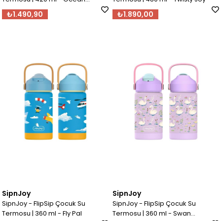
Whisper
₺1.490,90
₺1.890,00
SipnJoy
SipnJoy
SipnJoy - FlipSip Çocuk Su
SipnJoy - FlipSip Çocuk Su
Termosu | 360 ml - Fly Pal
Termosu | 360 ml - Swan