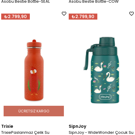
Asobu Bestie Bottle-SEAL
Asobu Bestie Bottle-COW
₺2.799,90
₺2.799,90
ÜCRETSIZ KARGO
Trixie
SipnJoy
TrixiePaslanmaz Çelik Su
SipnJoy - WideWonder Çocuk Su