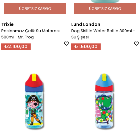
ÜCRETSIZ KARGO
ÜCRETSIZ KARGO
Trixie
Lund London
Paslanmaz Çelik Su Matarası
Dog Skittle Water Bottle 300ml -
500ml - Mr. Frog
Su Şişesi
₺2.100,00
₺1.500,00