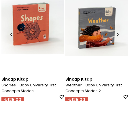
Sincap Kitap
Sincap Kitap
S
Shapes - Baby University First
Weather - Baby University First
B
Concepts Stories
Concepts Stories 2
₺125,00
₺125,00