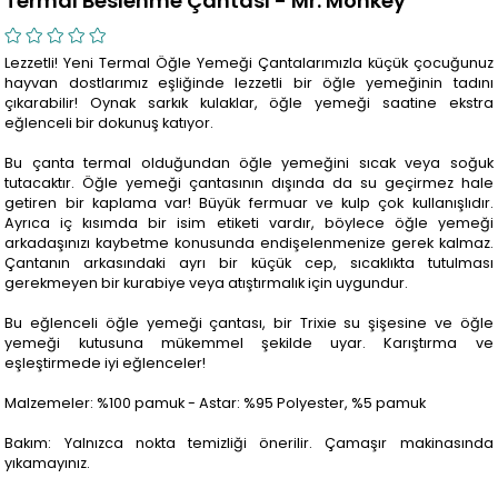
Termal Beslenme Çantası - Mr. Monkey
Lezzetli! Yeni Termal Öğle Yemeği Çantalarımızla küçük çocuğunuz
hayvan dostlarımız eşliğinde lezzetli bir öğle yemeğinin tadını
çıkarabilir! Oynak sarkık kulaklar, öğle yemeği saatine ekstra
eğlenceli bir dokunuş katıyor.
Bu çanta termal olduğundan öğle yemeğini sıcak veya soğuk
tutacaktır. Öğle yemeği çantasının dışında da su geçirmez hale
getiren bir kaplama var! Büyük fermuar ve kulp çok kullanışlıdır.
Ayrıca iç kısımda bir isim etiketi vardır, böylece öğle yemeği
arkadaşınızı kaybetme konusunda endişelenmenize gerek kalmaz.
Çantanın arkasındaki ayrı bir küçük cep, sıcaklıkta tutulması
gerekmeyen bir kurabiye veya atıştırmalık için uygundur.
Bu eğlenceli öğle yemeği çantası, bir Trixie su şişesine ve öğle
yemeği kutusuna mükemmel şekilde uyar. Karıştırma ve
eşleştirmede iyi eğlenceler!
Malzemeler: %100 pamuk - Astar: %95 Polyester, %5 pamuk
Bakım: Yalnızca nokta temizliği önerilir. Çamaşır makinasında
yıkamayınız.