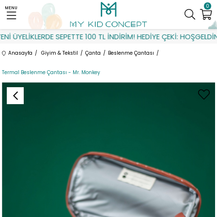
0
MENU
 ÜYELİKLERDE SEPETTE 100 TL İNDİRİM! HEDİYE ÇEKİ: HOŞGELDİN
Anasayfa
Giyim & Tekstil
Çanta
Beslenme Çantası
Termal Beslenme Çantası - Mr. Monkey