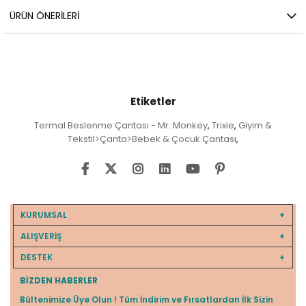
ÜRÜN ÖNERILERI
Etiketler
Termal Beslenme Çantası - Mr. Monkey
Trixie
Giyim &
,
,
Tekstil>Çanta>Bebek & Çocuk Çantası
,
KURUMSAL
ALIŞVERİŞ
DESTEK
BIZDEN HABERLER
Bültenimize Üye Olun ! Tüm İndirim ve Fırsatlardan İlk Sizin