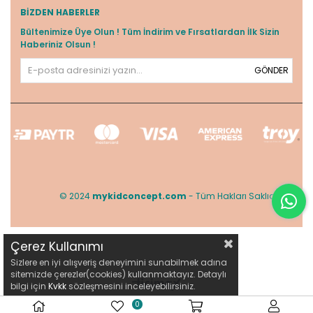
BIZDEN HABERLER
Bültenimize Üye Olun ! Tüm İndirim ve Fırsatlardan İlk Sizin
Haberiniz Olsun !
GÖNDER
© 2024
mykidconcept.com
- Tüm Hakları Saklıdır.
Çerez Kullanımı
Sizlere en iyi alışveriş deneyimini sunabilmek adına
sitemizde çerezler(cookies) kullanmaktayız. Detaylı
bilgi için
Kvkk
sözleşmesini inceleyebilirsiniz.
0