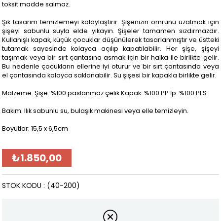
toksit madde salmaz.
Şık tasarım temizlemeyi kolaylaştırır. Şişenizin ömrünü uzatmak için
şişeyi sabunlu suyla elde yıkayın. Şişeler tamamen sızdırmazdır.
Kullanışlı kapak, küçük çocuklar düşünülerek tasarlanmıştır ve üstteki
tutamak sayesinde kolayca açılıp kapatılabilir. Her şişe, şişeyi
taşımak veya bir sırt çantasına asmak için bir halka ile birlikte gelir.
Bu nedenle çocukların ellerine iyi oturur ve bir sırt çantasında veya
el çantasında kolayca saklanabilir. Su şişesi bir kapakla birlikte gelir.
Malzeme: Şişe: %100 paslanmaz çelik Kapak: %100 PP İp: %100 PES
Bakım: Ilık sabunlu su, bulaşık makinesi veya elle temizleyin.
Boyutlar: 15,5 x 6,5cm
₺1.850,00
STOK KODU
(40-200)