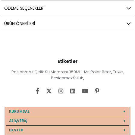
ÖDEME SEÇENEKLERI
ÜRÜN ÖNERILERI
Etiketler
Paslanmaz Çelik Su Matarası 350Ml - Mr. Polar Bear
Trixie
,
,
Beslenme>Suluk
,
KURUMSAL
ALIŞVERİŞ
DESTEK