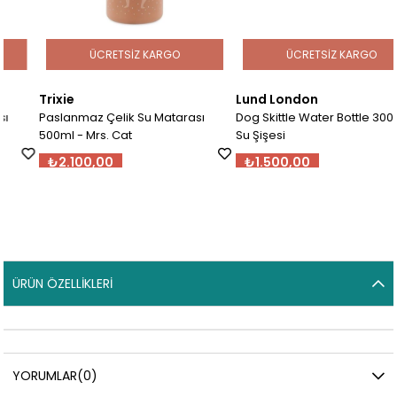
ÜCRETSIZ KARGO
ÜCRETSIZ KARGO
Trixie
Lund London
Paslanmaz Çelik Su Matarası
Dog Skittle Water Bottle 300ml -
500ml - Mrs. Cat
Su Şişesi
₺2.100,00
₺1.500,00
ÜRÜN ÖZELLIKLERI
YORUMLAR
(0)