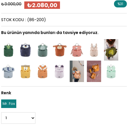
₺3.000,00
₺2.080,00
%
31
İndirim
STOK KODU
(86-200)
Bu ürünün yanında bunları da tavsiye ediyoruz.
Renk
Mr. Fox