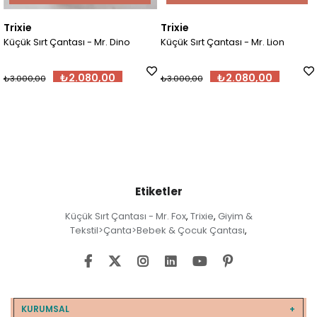
Trixie
Trixie
 Çantası - Mr. Dino
Küçük Sırt Çantası - Mr. Lion
₺2.080,00
₺2.080,00
₺3.000
₺3.000,00
Etiketler
Küçük Sırt Çantası - Mr. Fox
Trixie
Giyim &
,
,
Tekstil>Çanta>Bebek & Çocuk Çantası
,
KURUMSAL