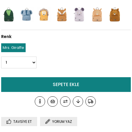
Renk
Mrs. Giraffe
TAVSIYE ET
YORUM YAZ