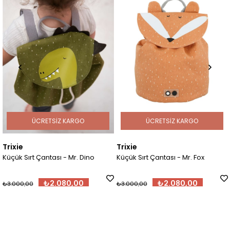
O
ÜCRETSIZ KARGO
ÜCRETSIZ KARGO
Trixie
Trixie
Dino
Küçük Sırt Çantası - Mr. Fox
Küçük Sırt Çantası - M
₺2.080,00
₺2.080,00
₺3.000,00
₺3.000,00