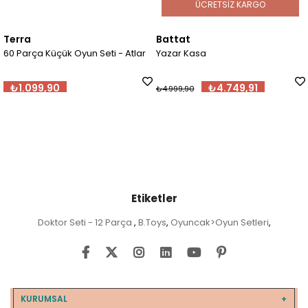
ÜCRETSIZ KARGO
Terra
Battat
60 Parça Küçük Oyun Seti - Atlar
Yazar Kasa
₺1.099,90
₺4.749,91
₺4.999,90
Etiketler
Doktor Seti - 12 Parça
B.Toys
Oyuncak>Oyun Setleri
,
,
,
KURUMSAL