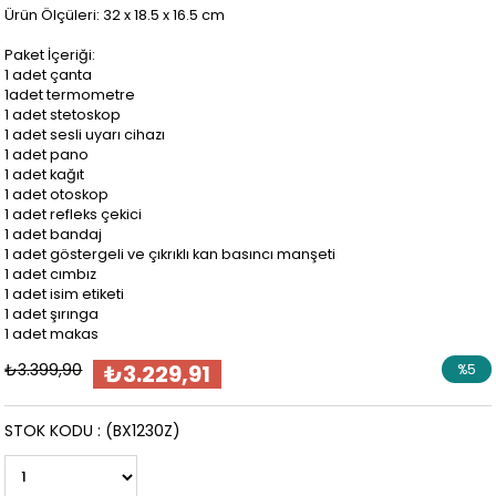
Ürün Ölçüleri: 32 x 18.5 x 16.5 cm
Paket İçeriği:
1 adet çanta
1adet termometre
1 adet stetoskop
1 adet sesli uyarı cihazı
1 adet pano
1 adet kağıt
1 adet otoskop
1 adet refleks çekici
1 adet bandaj
1 adet göstergeli ve çıkrıklı kan basıncı manşeti
1 adet cımbız
1 adet isim etiketi
1 adet şırınga
1 adet makas
₺3.399,90
₺3.229,91
%
5
İndirim
STOK KODU
(BX1230Z)