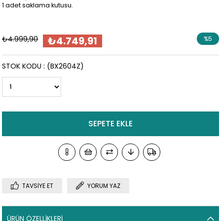
1 adet saklama kutusu.
₺4.999,90
₺4.749,91
%
5
İndirim
STOK KODU
(BX2604Z)
TAVSIYE ET
YORUM YAZ
ÜRÜN ÖZELLIKLERI