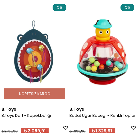
%5
%5
ETSIZ KARGO
ÜCRE
B.Toys
B.Toys
 Köpekbalığı
Battat Uğur Böceği - Renkli Toplar
B.Toys Dart -
2.089,91
₺1.329,91
₺2
₺1.399,90
₺2.199,90