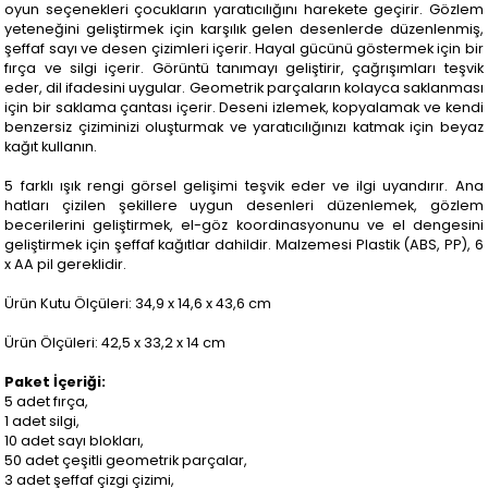
oyun seçenekleri çocukların yaratıcılığını harekete geçirir. Gözlem
yeteneğini geliştirmek için karşılık gelen desenlerde düzenlenmiş,
şeffaf sayı ve desen çizimleri içerir. Hayal gücünü göstermek için bir
fırça ve silgi içerir. Görüntü tanımayı geliştirir, çağrışımları teşvik
eder, dil ifadesini uygular. Geometrik parçaların kolayca saklanması
için bir saklama çantası içerir. Deseni izlemek, kopyalamak ve kendi
benzersiz çiziminizi oluşturmak ve yaratıcılığınızı katmak için beyaz
kağıt kullanın.
5 farklı ışık rengi görsel gelişimi teşvik eder ve ilgi uyandırır. Ana
hatları çizilen şekillere uygun desenleri düzenlemek, gözlem
becerilerini geliştirmek, el-göz koordinasyonunu ve el dengesini
geliştirmek için şeffaf kağıtlar dahildir. Malzemesi Plastik (ABS, PP), 6
x AA pil gereklidir.
Ürün Kutu Ölçüleri: 34,9 x 14,6 x 43,6 cm
Ürün Ölçüleri: 42,5 x 33,2 x 14 cm
Paket İçeriği:
5 adet fırça,
1 adet silgi,
10 adet sayı blokları,
50 adet çeşitli geometrik parçalar,
3 adet şeffaf çizgi çizimi,