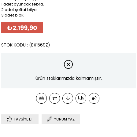
1 adet oyuncak zebra.
2 adet şeffaf bilye.
3 adet blok.
₺2.199,90
STOK KODU
(BX1569Z)
Ürün stoklarımızda kalmamıştır.
TAVSIYE ET
YORUM YAZ