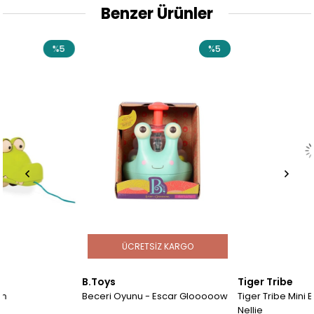
Benzer Ürünler
5
%5
ÜCRETSIZ KARGO
B.Toys
Tiger Tribe
Beceri Oyunu - Escar Glooooow
Tiger Tribe Mini Bez Bebek -
Nellie