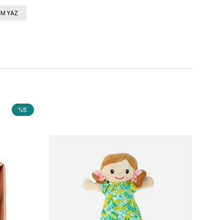
M YAZ
%5