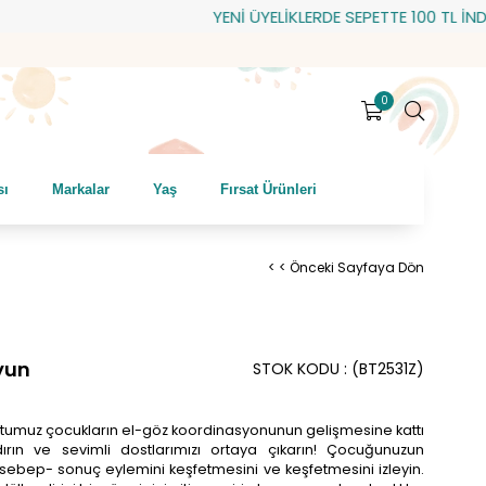
YENİ ÜYELİKLERDE SEPETTE 100 TL İNDİRİM! 
0
sı
Markalar
Yaş
Fırsat Ürünleri
< < Önceki Sayfaya Dön
Oyun
STOK KODU
(BT2531Z)
dostumuz çocukların el-göz koordinasyonunun gelişmesine kattı
ydırın ve sevimli dostlarımızı ortaya çıkarın! Çocuğunuzun
ve sebep- sonuç eylemini keşfetmesini ve keşfetmesini izleyin.