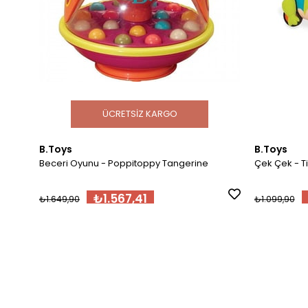
ÜCRETSIZ KARGO
B.Toys
B.Toys
Beceri Oyunu - Poppitoppy Tangerine
Çek Çek - 
₺1.567,41
₺1.649,90
₺1.099,90