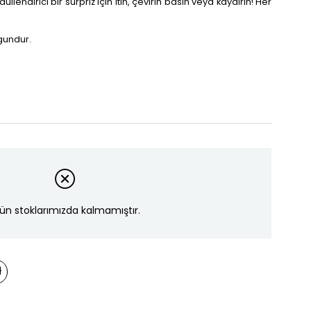
llendirici bir sürpriz için itin, çevirin basın veya kaydırın! Her
ygundur.
ün stoklarımızda kalmamıştır.