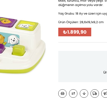
Mavi, turuncu, mor veya yeşil: ödü
düğmenin açılma yolu vardır.
Yaş Grubu: 18 Ay ve üzeri için u
Ürün Ölçüleri: 28,6x19,1x9,2 cm
₺1.899,90
Ür