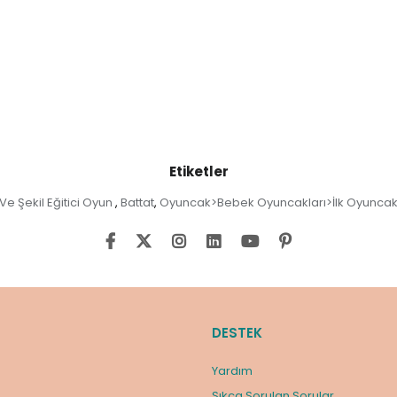
Etiketler
Ve Şekil Eğitici Oyun
Battat
Oyuncak>Bebek Oyuncakları>İlk Oyuncak
,
,
DESTEK
Yardım
Sıkça Sorulan Sorular