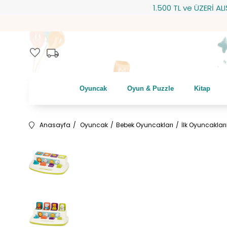
1.500 TL ve ÜZERİ ALIŞVER
local_shipping
favorite
Oyuncak
Oyun & Puzzle
Kitap
Anasayfa
Oyuncak
Bebek Oyuncakları
İlk Oyuncaklar