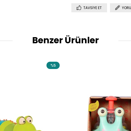
TAVSIYE ET
YORU
Benzer Ürünler
%5