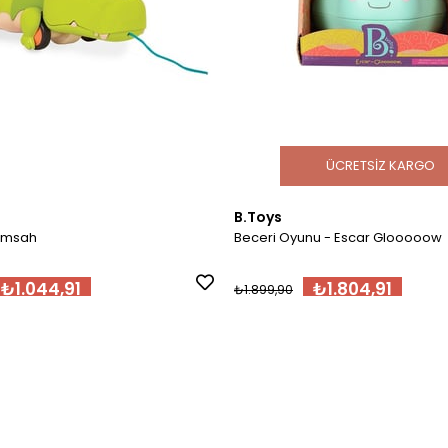
ÜCRETSIZ KARGO
B.Toys
Timsah
Beceri Oyunu - Escar Glooooow
₺1.044,91
₺1.804,91
₺1.899,90