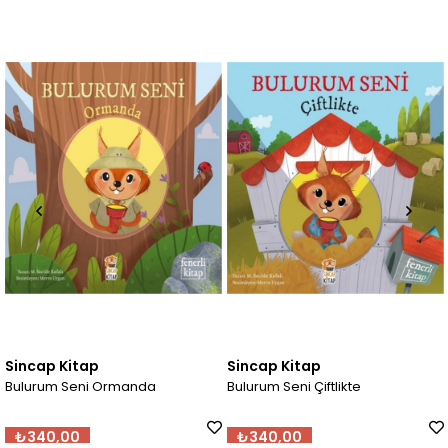
Sincap Kitap
Sincap Kitap
anda
Bulurum Seni Çiftlikte
Bulurum Seni Okya
₺340,00
₺340,00