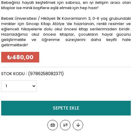
Bebeğiniz hayatı keşfetmek için sabırsız, en iyi iletişim aracı olan
kitaplar ise minik kaşiflere eşlik etmek için hep hazır!
Bebek Üniversitesi / Hikâyeli İlk Kavramlarım 3, 0-6 yaş grubundaki
minikler için Sincap Kitap Atölye ‘de hazırlanan, renkli resimler ve
eğlenceli hikayelerle dolu okul öncesi kitap serilerimizden biridir.
Hazırladığımız okul öncesi kitaplar, çocukların hayal gücünü
geliştirmekte ve öğrenme süreçlerini daha keyifli hale
getirmektedir!
₺480,00
STOK KODU
(9786258082371)