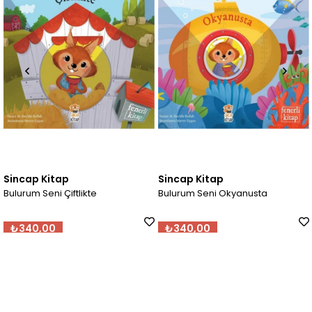
Sincap Kitap
Sincap Kitap
ftlikte
Bulurum Seni Okyanusta
Bulurum Seni Ş
₺340,00
₺340,00