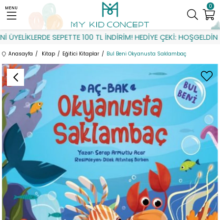
0
MENU
ÜYELİKLERDE SEPETTE 100 TL İNDİRİM! HEDİYE ÇEKİ: HOŞGELDİN
Anasayfa
Kitap
Eğitici Kitaplar
Bul Beni Okyanusta Saklambaç