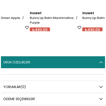
Inuwet
Inuwet
/
Bunny Lip Balm Marshmallow /
Bunny Lip Balm Coton Candy
Purple
₺430,00
₺430,00
ÜRÜN ÖZELLIKLERI
YORUMLAR
(0)
ÖDEME SEÇENEKLERI