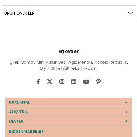
ÜRÜN ÖNERILERI
Etiketler
Çilek-Bambu Mini Müslin Bez | Ağız Mendili
Piccolo Rebuplic
,
,
Giyim & Tekstil>Tekstil>Muslin
,
KURUMSAL
ALIŞVERİŞ
DESTEK
BIZDEN HABERLER