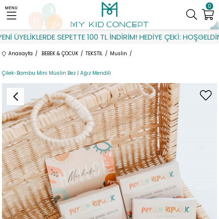
0
MENU
İ ÜYELİKLERDE SEPETTE 100 TL İNDİRİM! HEDİYE ÇEKİ: HOŞGELDİN
Anasayfa
BEBEK & ÇOCUK
TEKSTİL
Muslin
Çilek-Bambu Mini Müslin Bez | Ağız Mendili