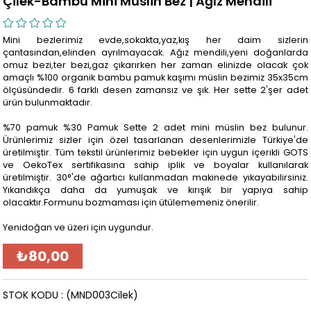
Çilek-Bambu Mini Müslin Bez | Ağız Mendili
Mini bezlerimiz evde,sokakta,yaz,kış her daim sizlerin
çantasından,elinden ayrılmayacak. Ağız mendili,yeni doğanlarda
omuz bezi,ter bezi,gaz çıkarırken her zaman elinizde olacak çok
amaçlı %100 organik bambu pamuk kaşımı müslin bezimiz 35x35cm
ölçüsündedir. 6 farklı desen zamansız ve şık. Her sette 2'şer adet
ürün bulunmaktadır.
%70 pamuk %30 Pamuk Sette 2 adet mini müslin bez bulunur.
Ürünlerimiz sizler için özel tasarlanan desenlerimizle Türkiye'de
üretilmiştir. Tüm tekstil ürünlerimiz bebekler için uygun içerikli GOTS
ve OekoTex sertifikasına sahip iplik ve boyalar kullanılarak
üretilmiştir. 30°'de ağartıcı kullanmadan makinede yıkayabilirsiniz.
Yıkandıkça daha da yumuşak ve kırışık bir yapıya sahip
olacaktır.Formunu bozmaması için ütülememeniz önerilir.
Yenidoğan ve üzeri için uygundur.
₺80,00
STOK KODU
(MND003Cilek)