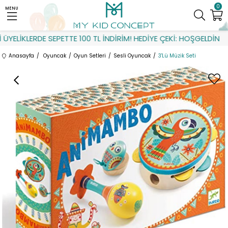
0
MENU
YELİKLERDE SEPETTE 100 TL İNDİRİM! HEDİYE ÇEKİ: HOŞGELDİN
Anasayfa
Oyuncak
Oyun Setleri
Sesli Oyuncak
3'Lü Müzik Seti