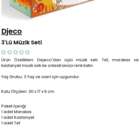
Djeco
3'Lü Müzik Seti
Ürün Özellikleri: Dejeco'dan üçlü müzik seti. Tef, marakas ve
kastanyet müzik seti ile orkestranıza renk katın.
Yaş Grubu: 3 Yaş ve üzeri için uygundur.
Kutu Ölçüleri: 30 x 17 x 6 cm
Paket İçeriği:
1 adet Marakas
1 adet Kastanyet
1 adet Tef