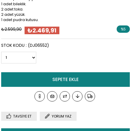
1 adet bileklik.
2 adet toka.
2 adet yüzük.
1 adet pudra kutusu.
₺2.599,90
₺2.469,91
%
5
İndirim
STOK KODU
(DJ06552)
TAVSIYE ET
YORUM YAZ