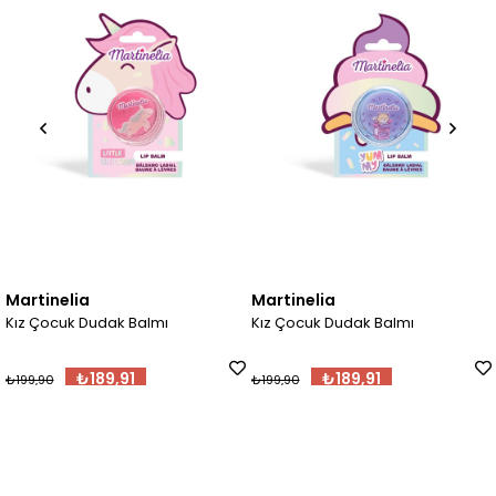
Ü
ia
Martinelia
Oh Floss
 Dudak Balmı
Kız Çocuk Dudak Balmı
Oh Flossy
Set
₺189,91
₺189,91
₺199,90
₺2.499,00