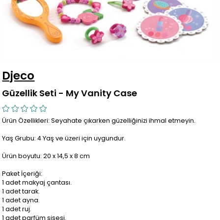
Djeco
Güzellik Seti - My Vanity Case
Ürün Özellikleri: Seyahate çıkarken güzelliğinizi ihmal etmeyin.
Yaş Grubu: 4 Yaş ve üzeri için uygundur.
Ürün boyutu: 20 x 14,5 x 8 cm
Paket İçeriği:
1 adet makyaj çantası.
1 adet tarak.
1 adet ayna.
1 adet ruj.
1 adet parfüm şişesi.