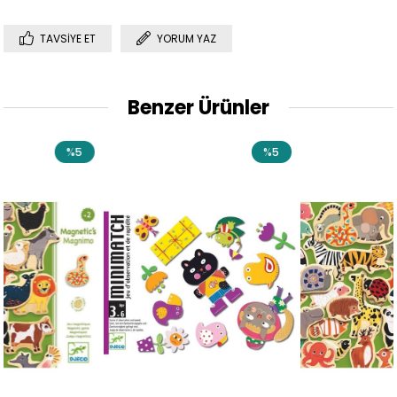
TAVSIYE ET
YORUM YAZ
Benzer Ürünler
5
%5
%5