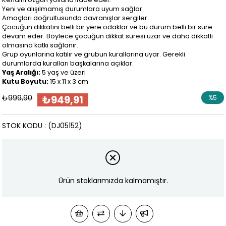
Yeni ve alışılmamış durumlara uyum sağlar.
Amaçları doğrultusunda davranışlar sergiler.
Çocuğun dikkatini belli bir yere odaklar ve bu durum belli bir süre
devam eder. Böylece çocuğun dikkat süresi uzar ve daha dikkatli
olmasına katkı sağlanır.
Grup oyunlarına katılır ve grubun kurallarına uyar. Gerekli
durumlarda kuralları başkalarına açıklar.
Yaş Aralığı:
5 yaş ve üzeri
Kutu Boyutu:
15 x 11 x 3 cm
₺999,90
₺949,91
%
5
İndirim
STOK KODU
(DJ05152)
Ürün stoklarımızda kalmamıştır.