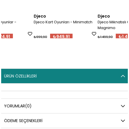
Djeco
Djeco
Djeco Kart Oyunları - Minimatch
Djeco Mıknatıslı Oyunlar -
Magnimo
₺949,91
₺1.424,91
₺999,90
₺1.499,90
ÜRÜN ÖZELLIKLERI
YORUMLAR
(0)
ÖDEME SEÇENEKLERI