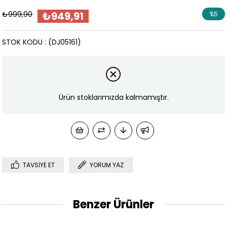
₺999,90
₺949,91
%
5
İndirim
STOK KODU
(DJ05161)
Ürün stoklarımızda kalmamıştır.
TAVSIYE ET
YORUM YAZ
Benzer Ürünler